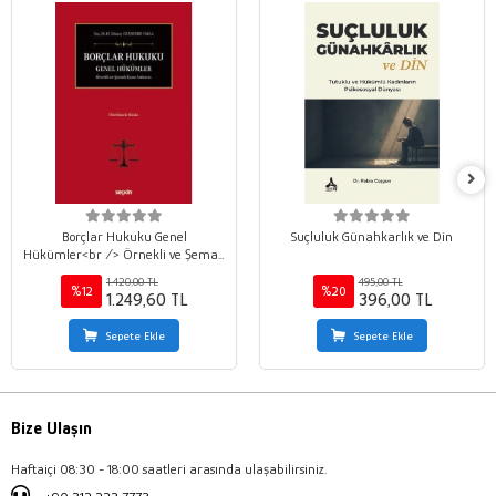
Borçlar Hukuku Genel
Suçluluk Günahkarlık ve Din
Hükümler<br /> Örnekli ve Şemalı
Konu Anlatımı
1.420,00 TL
495,00 TL
%12
%20
1.249,60 TL
396,00 TL
Sepete Ekle
Sepete Ekle
Bize Ulaşın
Haftaiçi 08:30 - 18:00 saatleri arasında ulaşabilirsiniz.