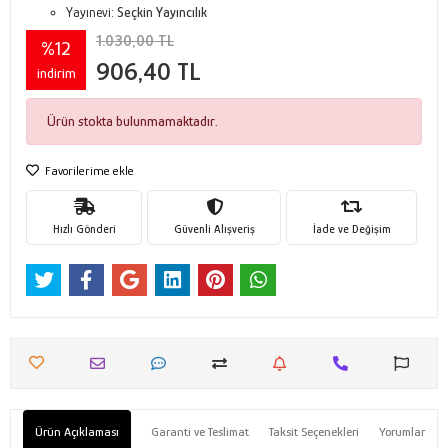
Yayınevi:
Seçkin Yayıncılık
1.030,00 TL
%12
906,40 TL
indirim
Ürün stokta bulunmamaktadır.
Favorilerime ekle
Hızlı Gönderi
Güvenli Alışveriş
İade ve Değişim
Ürün Açıklaması
Garanti ve Teslimat
Taksit Seçenekleri
Yorumlar