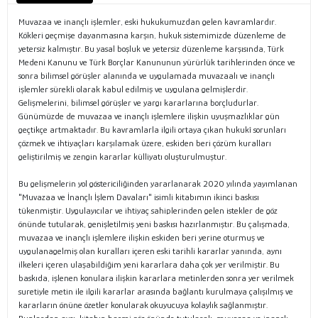
Muvazaa ve inançlı işlemler, eski hukukumuzdan gelen kavramlardır.
Kökleri geçmişe dayanmasına karşın, hukuk sistemimizde düzenleme de
yetersiz kalmıştır. Bu yasal boşluk ve yetersiz düzenleme karşısında, Türk
Medeni Kanunu ve Türk Borçlar Kanununun yürürlük tarihlerinden önce ve
sonra bilimsel görüşler alanında ve uygulamada muvazaalı ve inançlı
işlemler sürekli olarak kabul edilmiş ve uygulana gelmişlerdir.
Gelişmelerini, bilimsel görüşler ve yargı kararlarına borçludurlar.
Günümüzde de muvazaa ve inançlı işlemlere ilişkin uyuşmazlıklar gün
geçtikçe artmaktadır. Bu kavramlarla ilgili ortaya çıkan hukukî sorunları
çözmek ve ihtiyaçları karşılamak üzere, eskiden beri çözüm kuralları
geliştirilmiş ve zengin kararlar külliyatı oluşturulmuştur.
Bu gelişmelerin yol göstericiliğinden yararlanarak 2020 yılında yayımlanan
"Muvazaa ve İnançlı İşlem Davaları" isimli kitabımın ikinci baskısı
tükenmiştir. Uygulayıcılar ve ihtiyaç sahiplerinden gelen istekler de göz
önünde tutularak, genişletilmiş yeni baskısı hazırlanmıştır. Bu çalışmada,
muvazaa ve inançlı işlemlere ilişkin eskiden beri yerine oturmuş ve
uygulanagelmiş olan kuralları içeren eski tarihli kararlar yanında, aynı
ilkeleri içeren ulaşabildiğim yeni kararlara daha çok yer verilmiştir. Bu
baskıda, işlenen konulara ilişkin kararlara metinlerden sonra yer verilmek
suretiyle metin ile ilgili kararlar arasında bağlantı kurulmaya çalışılmış ve
kararların önüne özetler konularak okuyucuya kolaylık sağlanmıştır.