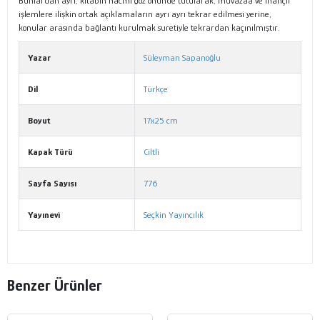
Bunlardan ayrı, kitabın hacmi göz önünde tutularak, muvazaa ve inançlı
işlemlere ilişkin ortak açıklamaların ayrı ayrı tekrar edilmesi yerine,
konular arasında bağlantı kurulmak suretiyle tekrardan kaçınılmıştır.
Yazar
Süleyman Sapanoğlu
Dil
Türkçe
Boyut
17x25 cm
Kapak Türü
Ciltli
Sayfa Sayısı
776
Yayınevi
Seçkin Yayıncılık
Benzer Ürünler