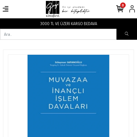
0
3000 TL VE ÜZERİ KARGO BEDAVA