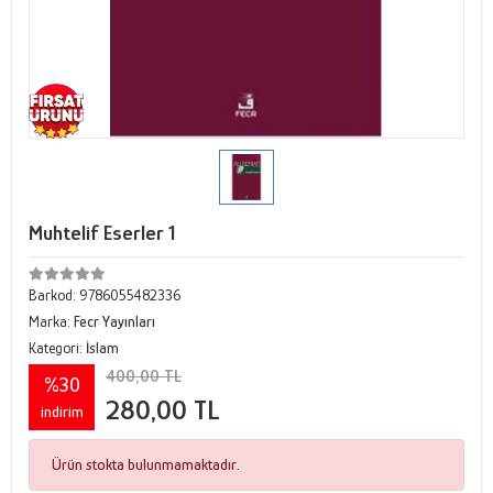
Muhtelif Eserler 1
Barkod:
9786055482336
Marka:
Fecr Yayınları
Kategori:
İslam
400,00 TL
%30
280,00 TL
indirim
Ürün stokta bulunmamaktadır.