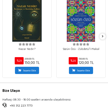
Nazar Nedir?
Sözün Özü - Zübdetü'l-Makal
200,00 TL
150,00 TL
%25
%20
150,00 TL
120,00 TL
Sepete Ekle
Sepete Ekle
Bize Ulaşın
Haftaiçi 08:30 - 18:00 saatleri arasında ulaşabilirsiniz.
+90 312 223 7773