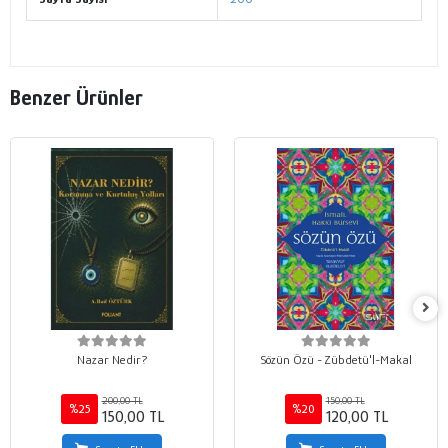
Benzer Ürünler
Nazar Nedir?
Sözün Özü - Zübdetü'l-Makal
200,00 TL
150,00 TL
%25
%20
150,00 TL
120,00 TL