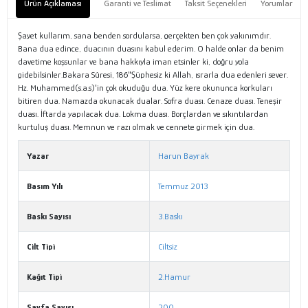
Ürün Açıklaması
Garanti ve Teslimat
Taksit Seçenekleri
Yorumlar
Şayet kullarım, sana benden sordularsa, gerçekten ben çok yakınımdır.
Bana dua edince, duacının duasını kabul ederim. O halde onlar da benim
davetime koşsunlar ve bana hakkıyla iman etsinler ki, doğru yola
gidebilsinler.Bakara Sûresi, 186"Şüphesiz ki Allah, ısrarla dua edenleri sever.
Hz. Muhammed(s.a.s)'in çok okuduğu dua. Yüz kere okununca korkuları
bitiren dua. Namazda okunacak dualar. Sofra duası. Cenaze duası. Teneşir
duası. İftarda yapılacak dua. Lokma duası. Borçlardan ve sıkıntılardan
kurtuluş duası. Memnun ve razı olmak ve cennete girmek için dua.
Yazar
Harun Bayrak
Basım Yılı
Temmuz 2013
Baskı Sayısı
3.Baskı
Cilt Tipi
Ciltsiz
Kağıt Tipi
2.Hamur
Sayfa Sayısı
200