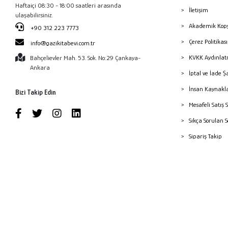
Haftaiçi 08:30 - 18:00 saatleri arasında
İletişim
ulaşabilirsiniz.
Akademik Kopy
+90 312 223 7773
Çerez Politika
info@gazikitabevi.com.tr
KVKK Aydınlat
Bahçelievler Mah. 53. Sok. No:29 Çankaya-
Ankara
İptal ve İade Ş
İnsan Kaynakl
Bizi Takip Edin
Mesafeli Satış 
Sıkça Sorulan 
Sipariş Takip
Havale Bildiri
Yayınevleri