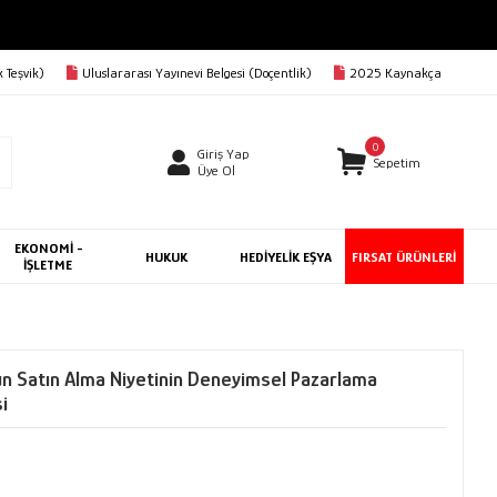
 Teşvik)
Uluslararası Yayınevi Belgesi (Doçentlik)
2025 Kaynakça
0
Giriş Yap
Sepetim
Üye Ol
EKONOMİ -
HUKUK
HEDİYELİK EŞYA
FIRSAT ÜRÜNLERİ
İŞLETME
ün Satın Alma Niyetinin Deneyimsel Pazarlama
i