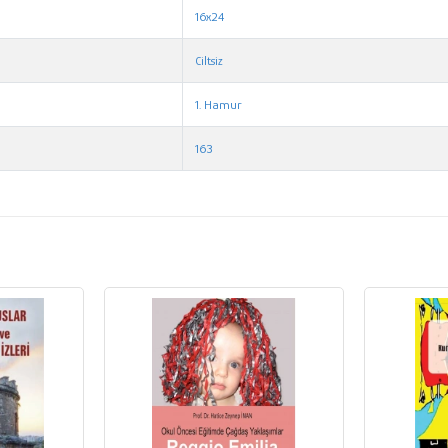
16x24
Ciltsiz
1. Hamur
163