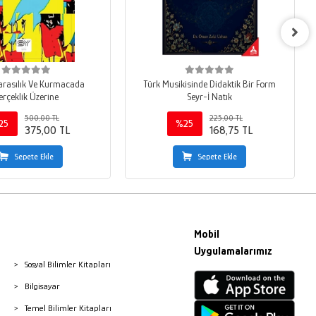
arasılık Ve Kurmacada
Türk Musikisinde Didaktik Bir Form
erçeklik Üzerine
Seyr-İ Natık
500,00 TL
225,00 TL
25
%25
375,00 TL
168,75 TL
Sepete Ekle
Sepete Ekle
Mobil
Uygulamalarımız
Sosyal Bilimler Kitapları
Bilgisayar
Temel Bilimler Kitapları