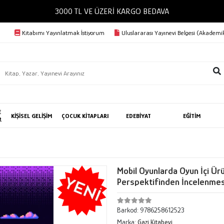
3000 TL VE ÜZERİ KARGO BEDAVA
Kitabımı Yayınlatmak İstiyorum
Uluslararası Yayınevi Belgesi (Akademik
E
KİŞİSEL GELİŞİM
ÇOCUK KİTAPLARI
EDEBİYAT
EĞİTİM
R
Mobil Oyunlarda Oyun İçi Ür
Perspektifinden İncelenmes
Barkod:
9786258612523
Marka:
Gazi Kitabevi