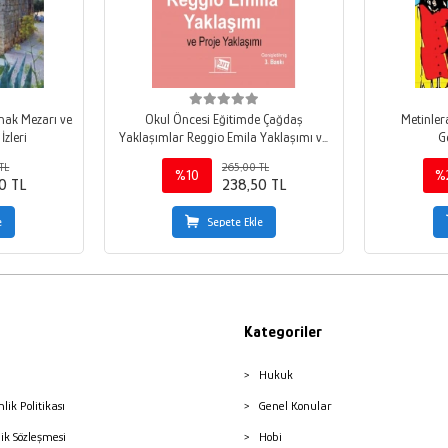
ınak Mezarı ve
Okul Öncesi Eğitimde Çağdaş
Metinler
İzleri
Yaklaşımlar Reggio Emila Yaklaşımı ve
G
Proje Yaklaşımı
TL
265,00 TL
%10
%
0 TL
238,50 TL
e
Sepete Ekle
Kategoriler
Hukuk
nlik Politikası
Genel Konular
lik Sözleşmesi
Hobi