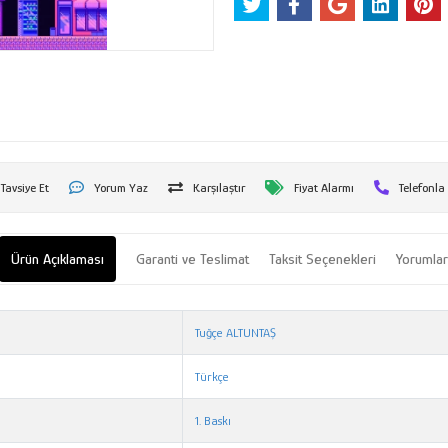
Tavsiye Et
Yorum Yaz
Karşılaştır
Fiyat Alarmı
Telefonla
Ürün Açıklaması
Garanti ve Teslimat
Taksit Seçenekleri
Yorumla
Tuğçe ALTUNTAŞ
Türkçe
1. Baskı