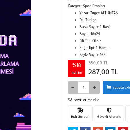
Kategori:
Spor Kitapları
Yazar:
Tuğçe ALTUNTAŞ
Dil:
Türkçe
Baskı Sayısı:
1. Baskı
Boyut:
16x24
Cilt Tipi:
Ciltsiz
Kağıt Tipi:
1. Hamur
Sayfa Sayısı:
163
350,00 TL
%18
287,00 TL
indirim
Sepete Ekl
Favorilerime ekle
Hızlı Gönderi
Güvenli Alışveriş