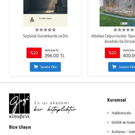
Suçluluk Günahkarlık ve Din
Attaleia Calpurniuslar Tap
Anadolu’da Etrüsk 
495,00 TL
500,00 
%20
%20
396,00 TL
400,0
Sepete Ekle
Sepete Ekl
Kurumsal
Hakkımızda
Gizlilik ve Güve
Bize Ulaşın
Kullanıcı - Üye