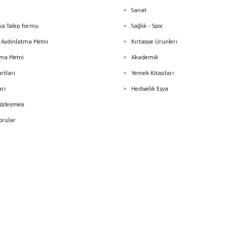
Sanat
a Talep Formu
Sağlık - Spor
sı Aydınlatma Metni
Kırtasiye Ürünleri
ma Metni
Akademik
artları
Yemek Kitapları
arı
Hediyelik Eşya
Sözleşmesi
Sorular
mleri
superKET E-ticaret ve Pazaryeri Entegrasyon Çözümleri