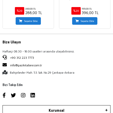
360,00 TL
495,00 TL
%20
%20
288,00 TL
396,00 TL
Sepete Ekle
Sepete Ekle
Bize Ulaşın
Haftaiçi 08:30 - 18:00 saatleri arasında ulaşabilirsiniz.
+90 312 223 7773
info@gazikitabevi.com.tr
Bahçelievler Mah. 53. Sok. No:29 Çankaya-Ankara
Bizi Takip Edin
Kurumsal