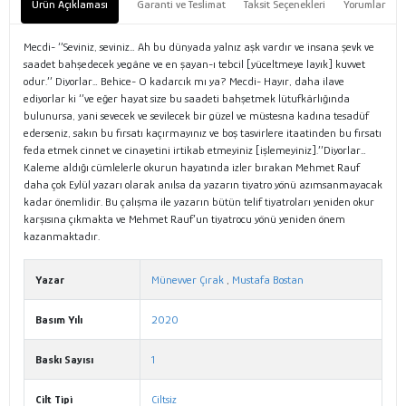
Ürün Açıklaması
Garanti ve Teslimat
Taksit Seçenekleri
Yorumlar
Mecdi- ‘’Seviniz, seviniz… Ah bu dünyada yalnız aşk vardır ve insana şevk ve
saadet bahşedecek yegâne ve en şayan-ı tebcil [yüceltmeye layık] kuvvet
odur.’’ Diyorlar… Behice- O kadarcık mı ya? Mecdi- Hayır, daha ilave
ediyorlar ki ‘’ve eğer hayat size bu saadeti bahşetmek lütufkârlığında
bulunursa, yani sevecek ve sevilecek bir güzel ve müstesna kadına tesadüf
ederseniz, sakın bu fırsatı kaçırmayınız ve boş tasvirlere itaatinden bu fırsatı
feda etmek cinnet ve cinayetini irtikab etmeyiniz [işlemeyiniz].’’Diyorlar…
Kaleme aldığı cümlelerle okurun hayatında izler bırakan Mehmet Rauf
daha çok Eylül yazarı olarak anılsa da yazarın tiyatro yönü azımsanmayacak
kadar önemlidir. Bu çalışma ile yazarın bütün telif tiyatroları yeniden okur
karşısına çıkmakta ve Mehmet Rauf’un tiyatrocu yönü yeniden önem
kazanmaktadır.
Yazar
Münevver Çırak
,
Mustafa Bostan
Basım Yılı
2020
Baskı Sayısı
1
Cilt Tipi
Ciltsiz