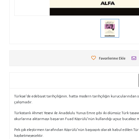
Favorilerime Ekle
Türkiye'de edebiyat tarihçiliğinin, hatta modern tarihçiliğin kurucularında
çalışmadır.
Türkistanlı Ahmet Yesevi ile Anadolulu Yunus Emre gibi iki ölümsüz Türk tasavv
okurlarına aktarmayı başaran Fuad Köprülü'nün kullandığı uçsuz bucaksız ma
Pek çok eleştirmen tarafından Köprülü'nün başyapıtı olarak kabul edilen Türk E
kaybetmeyecektir.