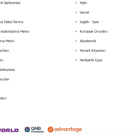
lik Sözleşmesi
Hobi
Sanat
a Talep Formu
Sağlık - Spor
sı Aydınlatma Metni
Kırtasiye Ürünleri
ma Metni
Akademik
artları
Yemek Kitapları
arı
Hediyelik Eşya
Sözleşmesi
Sorular
mleri