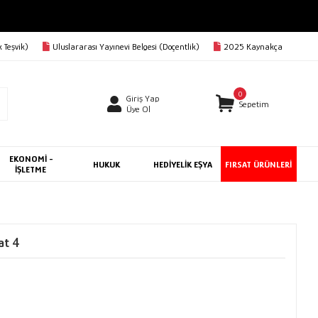
 Teşvik)
Uluslararası Yayınevi Belgesi (Doçentlik)
2025 Kaynakça
0
Giriş Yap
Sepetim
Üye Ol
EKONOMİ -
HUKUK
HEDİYELİK EŞYA
FIRSAT ÜRÜNLERİ
İŞLETME
at 4