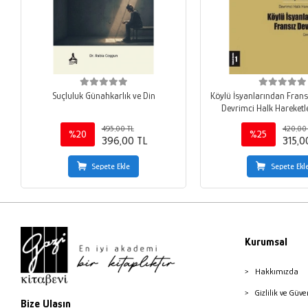
Suçluluk Günahkarlık ve Din
Köylü İsyanlarından Frans
Devrimci Halk Hareketler
495,00 TL
420,00
%20
%25
396,00 TL
315,0
Sepete Ekle
Sepete Ekl
Kurumsal
Hakkımızda
Gizlilik ve Güve
Bize Ulaşın