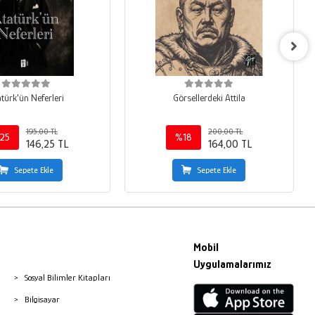
türk'ün Neferleri
Görsellerdeki Attila
195,00 TL
200,00 TL
25
%18
146,25 TL
164,00 TL
Sepete Ekle
Sepete Ekle
Mobil
Uygulamalarımız
Sosyal Bilimler Kitapları
Bilgisayar