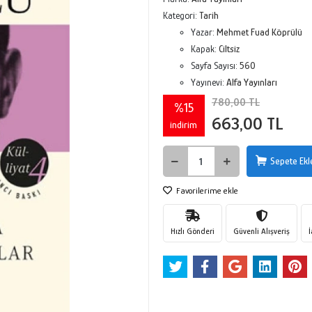
Kategori:
Tarih
Yazar:
Mehmet Fuad Köprülü
Kapak:
Ciltsiz
Sayfa Sayısı:
560
Yayınevi:
Alfa Yayınları
780,00 TL
%15
663,00 TL
indirim
Sepete Ekl
Favorilerime ekle
Hızlı Gönderi
Güvenli Alışveriş