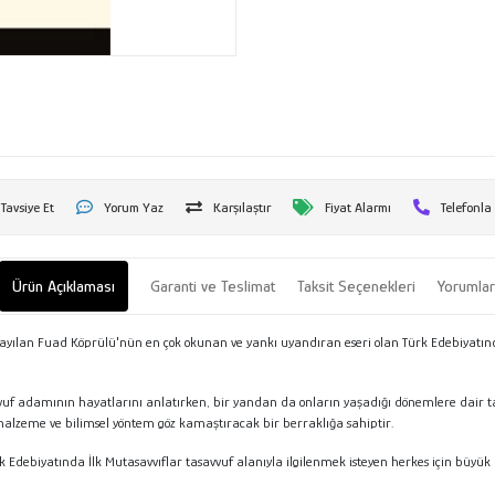
Tavsiye Et
Yorum Yaz
Karşılaştır
Fiyat Alarmı
Telefonla
Ürün Açıklaması
Garanti ve Teslimat
Taksit Seçenekleri
Yorumla
n sayılan Fuad Köprülü'nün en çok okunan ve yankı uyandıran eseri olan Türk Edebiyatı
uf adamının hayatlarını anlatırken, bir yandan da onların yaşadığı dönemlere dair tarih
lzeme ve bilimsel yöntem göz kamaştıracak bir berraklığa sahiptir.
debiyatında İlk Mutasavvıflar tasavvuf alanıyla ilgilenmek isteyen herkes için büyük bi