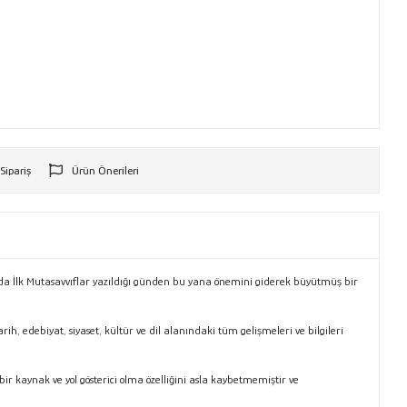
 Sipariş
Ürün Önerileri
r
nda İlk Mutasavvıflar yazıldığı günden bu yana önemini giderek büyütmüş bir
, edebiyat, siyaset, kültür ve dil alanındaki tüm gelişmeleri ve bilgileri
r kaynak ve yol gösterici olma özelliğini asla kaybetmemiştir ve