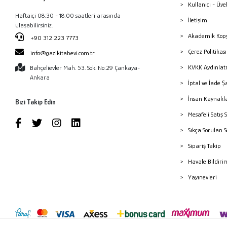
Kullanıcı - Üye
Haftaiçi 08:30 - 18:00 saatleri arasında
İletişim
ulaşabilirsiniz.
Akademik Kopy
+90 312 223 7773
Çerez Politika
info@gazikitabevi.com.tr
KVKK Aydınlat
Bahçelievler Mah. 53. Sok. No:29 Çankaya-
Ankara
İptal ve İade Ş
İnsan Kaynakl
Bizi Takip Edin
Mesafeli Satış 
Sıkça Sorulan 
Sipariş Takip
Havale Bildiri
Yayınevleri