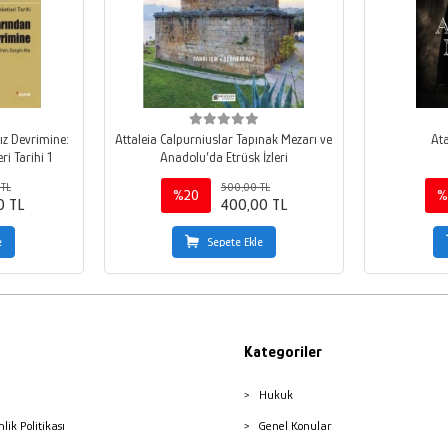
ız Devrimine:
Attaleia Calpurniuslar Tapınak Mezarı ve
Ata
i Tarihi 1
Anadolu’da Etrüsk İzleri
 TL
500,00 TL
%20
%
0 TL
400,00 TL
e
Sepete Ekle
Kategoriler
Hukuk
nlik Politikası
Genel Konular