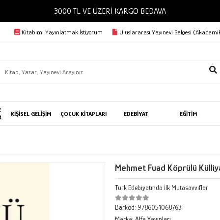
3000 TL VE ÜZERİ KARGO BEDAVA
Kitabımı Yayınlatmak İstiyorum
Uluslararası Yayınevi Belgesi (Akademik
E
KİŞİSEL GELİŞİM
ÇOCUK KİTAPLARI
EDEBİYAT
EĞİTİM
R
Mehmet Fuad Köprülü Külliy
Türk Edebiyatında İlk Mutasavvıflar
Barkod:
9786051068763
Marka:
Alfa Yayınları