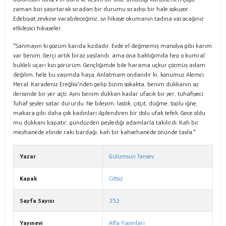
zaman bizi şaşırtarak sıradan bir durumu sıradışı bir hale sokuyor.
Edebiyat zevkine varabileceğiniz, iyi hikaye okumanın tadına varacağınız
etkileyici hikayeler.
"Sanmayın ki gözüm karıda kızdadır. Evde el değmemiş manolya gibi karım
var benim. Gerçi artık biraz yaşlandı, ama ona baktığımda hep o kumral
bukleli uçarı kızı görürüm. Gençliğimde bile harama uçkur çözmüş adam
değilim, hele bu yaşımda haşa. Anlatmam ondandır ki, konumuz Alemci
Meral. Karadeniz Ereğlisi'nden gelip bizim sokakta, benim dükkanın az
ilerisinde bir yer açtı. Aynı benim dükkan kadar ufacık bir yer, tuhafiyeci.
Tuhaf şeyler satar dururdu. Ne bileyim, lastik, çıtçıt, düğme, toplu iğne,
makara gibi daha çok kadınları ilgilendiren bir dolu ufak tefek. Gece oldu
mu dükkanı kapatır, gündüzden peylediği adamlarla takılırdı. Kah bir
meyhanede elinde rakı bardağı, kah bir kahvehanede önünde tavla."
Yazar
Gülümsün Tansev
Kapak
Ciltsiz
Sayfa Sayısı
352
Yayınevi
Alfa Yayınları