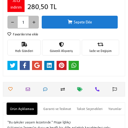
%15
280,50 TL
indirim
Sepete Ekle
Favorilerime ekle
Hızlı Gönderi
Güvenli Alışveriş
İade ve Değişim
Ürün Açıklaması
Garanti ve Teslimat
Taksit Seçenekleri
Yorumlar
"Bu öyküler yaşam lezzetinde." Müge İğlikçi
Gülümsün Tansev'in duru ve keyifli bir dille anlattığı karakterleri çoğu