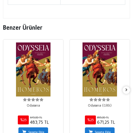
Benzer Ürünler
Odysseia
Odysseia (Ciltli)
645,00 TL
895,00 TL
%25
%25
483,75 TL
671,25 TL
Sepete Ekle
Sepete Ekle