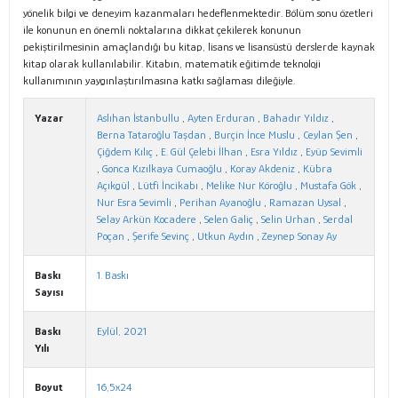
yönelik bilgi ve deneyim kazanmaları hedeflenmektedir. Bölüm sonu özetleri
ile konunun en önemli noktalarına dikkat çekilerek konunun
pekiştirilmesinin amaçlandığı bu kitap, lisans ve lisansüstü derslerde kaynak
kitap olarak kullanılabilir. Kitabın, matematik eğitimde teknoloji
kullanımının yaygınlaştırılmasına katkı sağlaması dileğiyle.
Yazar
Aslıhan İstanbullu
,
Ayten Erduran
,
Bahadır Yıldız
,
Berna Tataroğlu Taşdan
,
Burçin İnce Muslu
,
Ceylan Şen
,
Çiğdem Kılıç
,
E. Gül Çelebi İlhan
,
Esra Yıldız
,
Eyüp Sevimli
,
Gonca Kızılkaya Cumaoğlu
,
Koray Akdeniz
,
Kübra
Açıkgül
,
Lütfi İncikabı
,
Melike Nur Köroğlu
,
Mustafa Gök
,
Nur Esra Sevimli
,
Perihan Ayanoğlu
,
Ramazan Uysal
,
Selay Arkün Kocadere
,
Selen Galiç
,
Selin Urhan
,
Serdal
Poçan
,
Şerife Sevinç
,
Utkun Aydın
,
Zeynep Sonay Ay
Baskı
1. Baskı
Sayısı
Baskı
Eylül, 2021
Yılı
Boyut
16,5x24