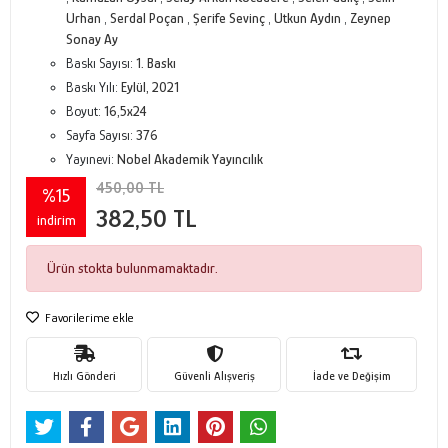
Urhan
,
Serdal Poçan
,
Şerife Sevinç
,
Utkun Aydın
,
Zeynep
Sonay Ay
Baskı Sayısı:
1. Baskı
Baskı Yılı:
Eylül, 2021
Boyut:
16,5x24
Sayfa Sayısı:
376
Yayınevi:
Nobel Akademik Yayıncılık
450,00 TL
%15
382,50 TL
indirim
Ürün stokta bulunmamaktadır.
Favorilerime ekle
Hızlı Gönderi
Güvenli Alışveriş
İade ve Değişim