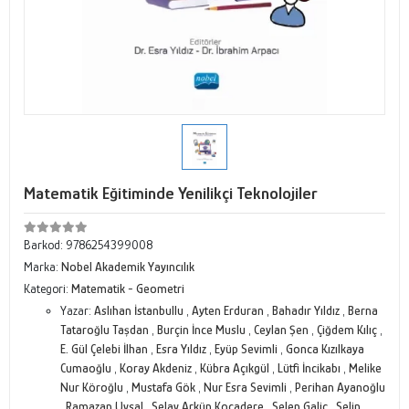
Matematik Eğitiminde Yenilikçi Teknolojiler
Barkod:
9786254399008
Marka:
Nobel Akademik Yayıncılık
Kategori:
Matematik - Geometri
Yazar:
Aslıhan İstanbullu
,
Ayten Erduran
,
Bahadır Yıldız
,
Berna
Tataroğlu Taşdan
,
Burçin İnce Muslu
,
Ceylan Şen
,
Çiğdem Kılıç
,
E. Gül Çelebi İlhan
,
Esra Yıldız
,
Eyüp Sevimli
,
Gonca Kızılkaya
Cumaoğlu
,
Koray Akdeniz
,
Kübra Açıkgül
,
Lütfi İncikabı
,
Melike
Nur Köroğlu
,
Mustafa Gök
,
Nur Esra Sevimli
,
Perihan Ayanoğlu
,
Ramazan Uysal
,
Selay Arkün Kocadere
,
Selen Galiç
,
Selin