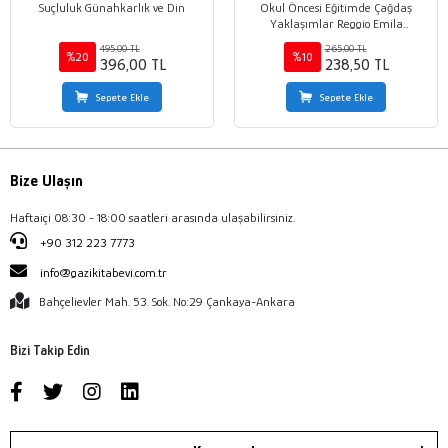
Suçluluk Günahkarlık ve Din
Okul Öncesi Eğitimde Çağdaş
Yaklaşımlar Reggio Emila
Yaklaşımı ve Proje Yaklaşımı
495,00 TL
265,00 TL
%20
%10
396,00 TL
238,50 TL
Sepete Ekle
Sepete Ekle
Bize Ulaşın
Haftaiçi 08:30 - 18:00 saatleri arasında ulaşabilirsiniz.
+90 312 223 7773
info@gazikitabevi.com.tr
Bahçelievler Mah. 53. Sok. No:29 Çankaya-Ankara
Bizi Takip Edin