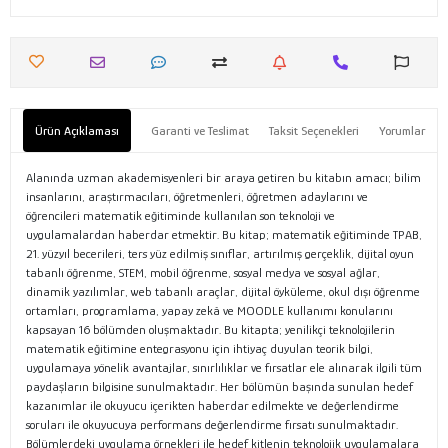
Ürün Açıklaması
Garanti ve Teslimat
Taksit Seçenekleri
Yorumlar
Alanında uzman akademisyenleri bir araya getiren bu kitabın amacı; bilim
insanlarını, araştırmacıları, öğretmenleri, öğretmen adaylarını ve
öğrencileri matematik eğitiminde kullanılan son teknoloji ve
uygulamalardan haberdar etmektir. Bu kitap; matematik eğitiminde TPAB,
21. yüzyıl becerileri, ters yüz edilmiş sınıflar, artırılmış gerçeklik, dijital oyun
tabanlı öğrenme, STEM, mobil öğrenme, sosyal medya ve sosyal ağlar,
dinamik yazılımlar, web tabanlı araçlar, dijital öyküleme, okul dışı öğrenme
ortamları, programlama, yapay zekâ ve MOODLE kullanımı konularını
kapsayan 16 bölümden oluşmaktadır. Bu kitapta; yenilikçi teknolojilerin
matematik eğitimine entegrasyonu için ihtiyaç duyulan teorik bilgi,
uygulamaya yönelik avantajlar, sınırlılıklar ve fırsatlar ele alınarak ilgili tüm
paydaşların bilgisine sunulmaktadır. Her bölümün başında sunulan hedef
kazanımlar ile okuyucu içerikten haberdar edilmekte ve değerlendirme
soruları ile okuyucuya performans değerlendirme fırsatı sunulmaktadır.
Bölümlerdeki uygulama örnekleri ile hedef kitlenin teknolojik uygulamalara