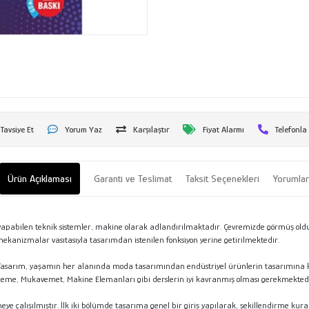
Tavsiye Et
Yorum Yaz
Karşılaştır
Fiyat Alarmı
Telefonla
Ürün Açıklaması
Garanti ve Teslimat
Taksit Seçenekleri
Yorumla
iş yapabilen teknik sistemler, makine olarak adlandırılmaktadır. Çevremizde görmüş old
mekanizmalar vasıtasıyla tasarımdan istenilen fonksiyon yerine getirilmektedir.
dir. Tasarım, yaşamın her alanında moda tasarımından endüstriyel ürünlerin tasarımına
Malzeme, Mukavemet, Makine Elemanları gibi derslerin iyi kavranmış olması gerekmektedi
 çalışılmıştır. İlk iki bölümde tasarıma genel bir giriş yapılarak, şekillendirme kur