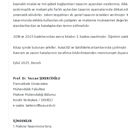
kaynaklı imalat ve mil-göbek bağlantıları tasarım açısından incelenmiş, dikkat
sızdırmazlık ve maliyet gibi farklı açılardan tasarım aşamalarında dikkat edil
pnömatik silindirler, takım tezgâhları vb. genel tasarım örnekleri verilmişti
tasarımında sıklıkla kullanılan ek çizelgeler ve malzeme mukavemet değerleri, ö
standartlardan ve kataloglardan temin edilmelidir.
2018 ve 2023 baskılarından sonra kitabın 3. baskısı yapılmıştır. Öğretim üye
Kitap içinde bulunan şekiller, AutoCAD ve SolidWorks ortamlarında çizilmiştir. 
Kavram ve yazım hatalarının tarafıma bildirilmesinden memnuniyet duyarım.
Eylül 2025, Denizli
Prof. Dr. Tezcan ŞEKERCİOĞLU
Pamukkale Üniversitesi
Mühendislik Fakültesi
Makine Mühendisliği Bölümü
Kınıklı Yerleşkesi / DENİZLİ
e-posta:
tsekerci@pau.edu.tr
İÇİNDEKİLER
1. Makine Tasarımına Giriş