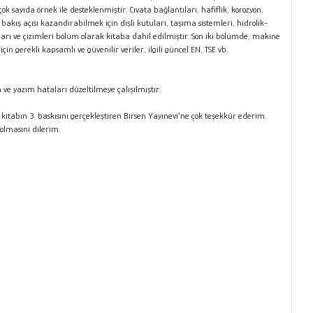
sayıda örnek ile desteklenmiştir. Cıvata bağlantıları, hafiflik, korozyon,
kış açısı kazandırabilmek için dişli kutuları, taşıma sistemleri, hidrolik-
arı ve çizimleri bölüm olarak kitaba dahil edilmiştir. Son iki bölümde, makine
 gerekli kapsamlı ve güvenilir veriler, ilgili güncel EN, TSE vb.
ve yazım hataları düzeltilmeye çalışılmıştır.
 kitabın 3. baskısını gerçekleştiren Birsen Yayınevi’ne çok teşekkür ederim.
olmasını dilerim.