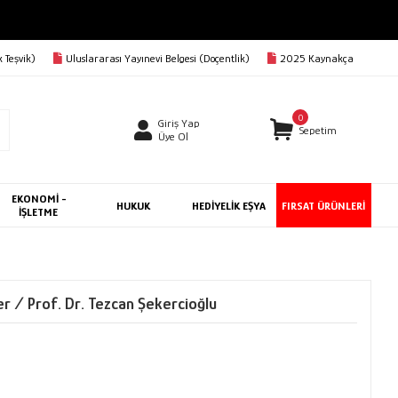
 Teşvik)
Uluslararası Yayınevi Belgesi (Doçentlik)
2025 Kaynakça
0
Giriş Yap
Sepetim
Üye Ol
EKONOMİ -
HUKUK
HEDİYELİK EŞYA
FIRSAT ÜRÜNLERİ
İŞLETME
r / Prof. Dr. Tezcan Şekercioğlu