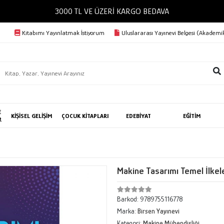
3000 TL VE ÜZERİ KARGO BEDAVA
Kitabımı Yayınlatmak İstiyorum
Uluslararası Yayınevi Belgesi (Akademik
E
KİŞİSEL GELİŞİM
ÇOCUK KİTAPLARI
EDEBİYAT
EĞİTİM
R
Makine Tasarımı Temel İlkele
Barkod:
9789755116778
Marka:
Birsen Yayınevi
Kategori:
Makine Mühendisliği