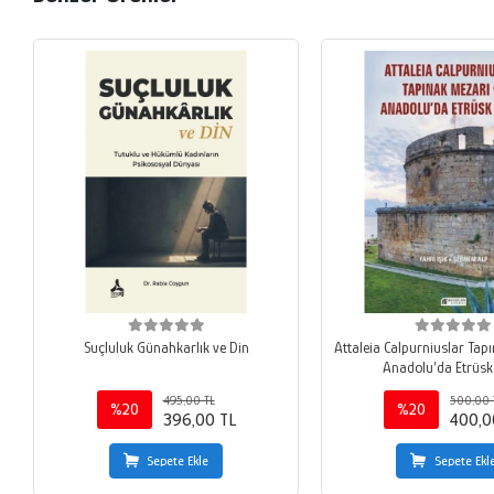
Suçluluk Günahkarlık ve Din
Attaleia Calpurniuslar Tap
Anadolu’da Etrüsk 
495,00 TL
500,00 
%20
%20
396,00 TL
400,0
Sepete Ekle
Sepete Ekl