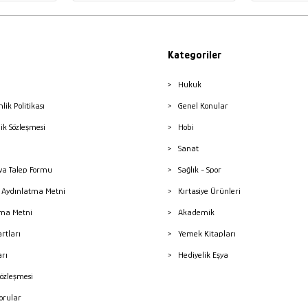
Kategoriler
Hukuk
nlik Politikası
Genel Konular
lik Sözleşmesi
Hobi
Sanat
a Talep Formu
Sağlık - Spor
sı Aydınlatma Metni
Kırtasiye Ürünleri
ma Metni
Akademik
artları
Yemek Kitapları
arı
Hediyelik Eşya
Sözleşmesi
Sorular