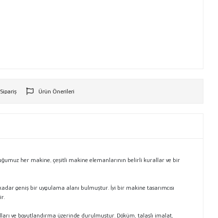
 Sipariş
Ürün Önerileri
r
uğumuz her makine, çeşitli makine elemanlarının belirli kurallar ve bir
 kadar geniş bir uygulama alanı bulmuştur. İyi bir makine tasarımcısı
r.
alları ve boyutlandırma üzerinde durulmuştur. Döküm, talaşlı imalat,