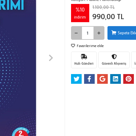
1.100,00 TL
%10
990,00 TL
indirim
Sepete Ekl
Favorilerime ekle
Hızlı Gönderi
Güvenli Alışveriş