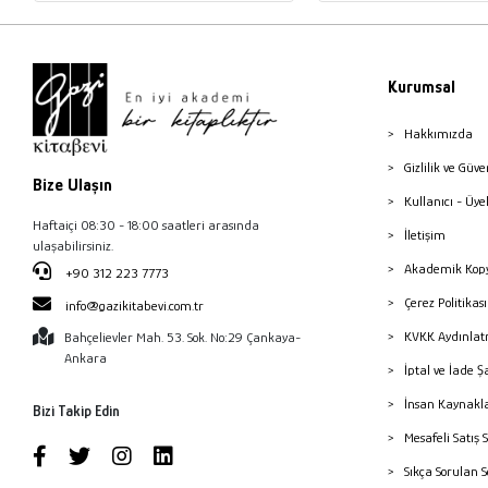
Kurumsal
Hakkımızda
Gizlilik ve Güve
Bize Ulaşın
Kullanıcı - Üye
Haftaiçi 08:30 - 18:00 saatleri arasında
İletişim
ulaşabilirsiniz.
Akademik Kopy
+90 312 223 7773
Çerez Politika
info@gazikitabevi.com.tr
KVKK Aydınlat
Bahçelievler Mah. 53. Sok. No:29 Çankaya-
Ankara
İptal ve İade Ş
İnsan Kaynakl
Bizi Takip Edin
Mesafeli Satış 
Sıkça Sorulan 