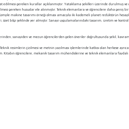
 edilmesi gereken kurallar açıklanmıştır. Yataklama şekilleri üzerinde durulmuş ve çok 
mesi gereken hususlar ele alınmıştır. Teknik elemanlara ve öğrencilere daha geniş bir ba
r. Komple makine tasarımı örneği olması amacıyla iki kademeli planet redüktörün hesapl
zet bilgi şeklinde yer almıştır. Sanayi uygulamalarındaki tasarım, üretim ve kontrol için
lerinden, sanayiden ve mezun öğrencilerden gelen öneriler doğrultusunda şekil, kavram 
Teknik resimlerin çizilmesi ve metnin yazılması işlemlerinde katkısı olan herkese ayrıca
 Kitabın öğrencilere, mekanik tasarım mühendislerine ve teknik elemanlara faydalı 