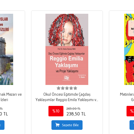
ınak Mezarı ve
Okul Öncesi Eğitimde Çağdaş
Metinler
İzleri
Yaklaşımlar Reggio Emila Yaklaşımı ve
G
Proje Yaklaşımı
TL
265,00 TL
%10
%
0 TL
238,50 TL
e
Sepete Ekle