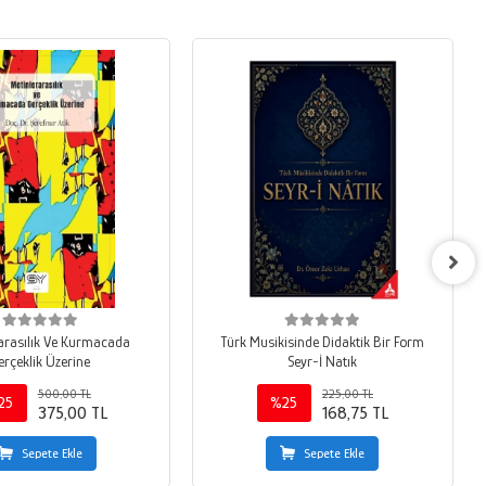
arasılık Ve Kurmacada
Türk Musikisinde Didaktik Bir Form
erçeklik Üzerine
Seyr-İ Natık
500,00 TL
225,00 TL
25
%25
375,00 TL
168,75 TL
Sepete Ekle
Sepete Ekle