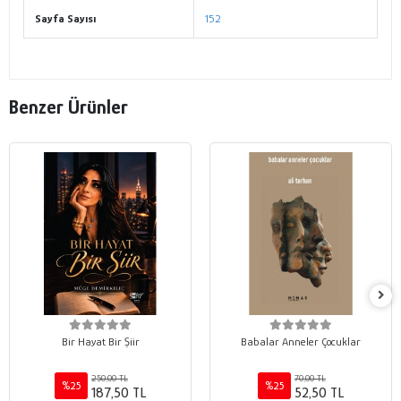
Sayfa Sayısı
152
Benzer Ürünler
Bir Hayat Bir Şiir
Babalar Anneler Çocuklar
250,00 TL
70,00 TL
%25
%25
187,50 TL
52,50 TL