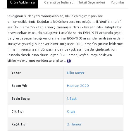
Ürün Açıklaması
Garanti ve Teslimat
Taksit Seçenekleri
Yorumlar
Sevdiğimiz şiirler yazılmamış olanlar, Islıkla çaldığımız şarkılar
dinlemediklerimiz: Kuğularla büyürken gecelere soluğun… II. Yeni’nin nahif
sesi Ülkü Tamer’in kitaplarına girmemiş şiirleri ilk kez elinizdeki kitapta bir
araya geliyor ve okurla buluşuyor. Lucia’da şairin 1954-1975 arasında çeşitli
dergilerde yayımladığı kendi şiirleri ve 1958-1968 arasında farklı şairlerden
Türkçeye çevirdiği şiirler yer alıyor. Bu şiirler, Ülkü Tamer’in şiirinin köklerine
inmenin yanı sıra şiir dünyasına dair pek çok ayrıntıyı da içinde saklıyor.
İnsanda ölmeli insan ölürse, diyen Ülkü Tamer, keşfedilmeyi bekleyen
şiirleriyle okurunu yeniden selamlıyor…
Tanıtım Metni
Yazar
Ülkü Tamer
Basım Yılı
Haziran 2020
Baskı Sayısı
1. Baskı
Cilt Tipi
Ciltsiz
Kağıt Tipi
2. Hamur