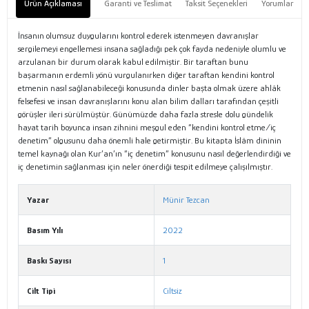
Ürün Açıklaması
Garanti ve Teslimat
Taksit Seçenekleri
Yorumlar
İnsanın olumsuz duygularını kontrol ederek istenmeyen davranışlar
sergilemeyi engellemesi insana sağladığı pek çok fayda nedeniyle olumlu ve
arzulanan bir durum olarak kabul edilmiştir. Bir taraftan bunu
başarmanın erdemli yönü vurgulanırken diğer taraftan kendini kontrol
etmenin nasıl sağlanabileceği konusunda dinler başta olmak üzere ahlâk
felsefesi ve insan davranışlarını konu alan bilim dalları tarafından çeşitli
görüşler ileri sürülmüştür. Günümüzde daha fazla stresle dolu gündelik
hayat tarih boyunca insan zihnini meşgul eden “kendini kontrol etme/iç
denetim” olgusunu daha önemli hale getirmiştir. Bu kitapta İslâm dininin
temel kaynağı olan Kur’an’ın “iç denetim” konusunu nasıl değerlendirdiği ve
iç denetimin sağlanması için neler önerdiği tespit edilmeye çalışılmıştır.
Yazar
Münir Tezcan
Basım Yılı
2022
Baskı Sayısı
1
Cilt Tipi
Ciltsiz