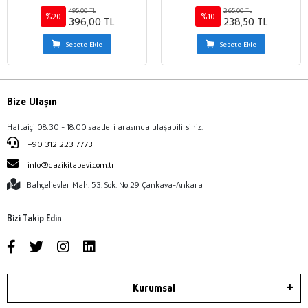
Yaklaşımı ve Proje Yaklaşımı
495,00 TL
265,00 TL
%20
%10
396,00 TL
238,50 TL
Sepete Ekle
Sepete Ekle
Bize Ulaşın
Haftaiçi 08:30 - 18:00 saatleri arasında ulaşabilirsiniz.
+90 312 223 7773
info@gazikitabevi.com.tr
Bahçelievler Mah. 53. Sok. No:29 Çankaya-Ankara
Bizi Takip Edin
Kurumsal