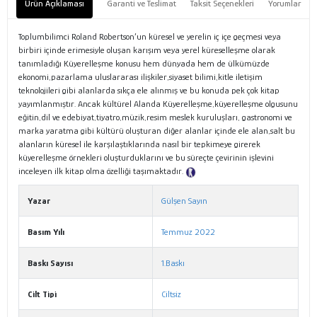
Ürün Açıklaması
Garanti ve Teslimat
Taksit Seçenekleri
Yorumlar
Toplumbilimci Roland Robertson’un küresel ve yerelin iç içe geçmesi veya
birbiri içinde erimesiyle oluşan karışım veya yerel küreselleşme olarak
tanımladığı Küyerelleşme konusu hem dünyada hem de ülkümüzde
ekonomi,pazarlama uluslararası ilişkiler,siyaset bilimi,kitle iletişim
teknolojileri gibi alanlarda sıkça ele alınmış ve bu konuda pek çok kitap
yayımlanmıştır. Ancak kültürel Alanda Küyerelleşme,küyerelleşme olgusunu
eğitin,dil ve edebiyat,tiyatro,müzik,resim meslek kuruluşları, gastronomi ve
marka yaratma gibi kültürü oluşturan diğer alanlar içinde ele alan,salt bu
alanların küresel ile karşılaştıklarında nasıl bir tepkimeye girerek
küyerelleşme örnekleri oluşturduklarını ve bu süreçte çevirinin işlevini
inceleyen ilk kitap olma özelliği taşımaktadır.
Tanıtım Metni
Yazar
Gülşen Sayın
Basım Yılı
Temmuz 2022
Baskı Sayısı
1.Baskı
Cilt Tipi
Ciltsiz