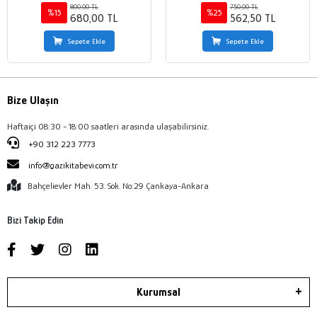
800,00 TL
750,00 TL
%15
%25
680,00 TL
562,50 TL
Sepete Ekle
Sepete Ekle
Bize Ulaşın
Haftaiçi 08:30 - 18:00 saatleri arasında ulaşabilirsiniz.
+90 312 223 7773
info@gazikitabevi.com.tr
Bahçelievler Mah. 53. Sok. No:29 Çankaya-Ankara
Bizi Takip Edin
Kurumsal