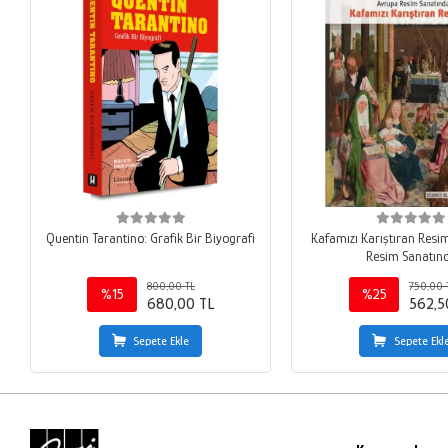
Quentin Tarantino: Grafik Bir Biyografi
Kafamızı Karıştıran Resi
Resim Sanatın
800,00 TL
750,00 
%15
%25
680,00 TL
562,5
Sepete Ekle
Sepete Ekl