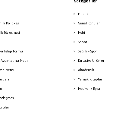
Kategoriler
Hukuk
nlik Politikası
Genel Konular
lik Sözleşmesi
Hobi
Sanat
a Talep Formu
Sağlık - Spor
sı Aydınlatma Metni
Kırtasiye Ürünleri
ma Metni
Akademik
artları
Yemek Kitapları
arı
Hediyelik Eşya
Sözleşmesi
Sorular
mleri