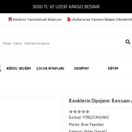
3000 TL VE ÜZERİ KARGO 
Kitabımı Yayınlatmak İstiyorum
Uluslararası Yayınevi Belgesi (Akademik
E
KİŞİSEL GELİŞİM
ÇOCUK KİTAPLARI
EDEBİYAT
EĞİTİM
R
Renklerin Diyojeni: Ressam
Barkod:
9786257460842
Marka:
Aras Yayınları
Kategori:
Diğer (Sanat)