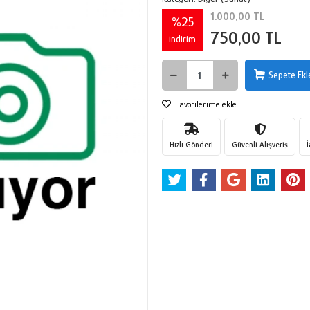
1.000,00 TL
%25
750,00 TL
indirim
Sepete Ekl
Favorilerime ekle
Hızlı Gönderi
Güvenli Alışveriş