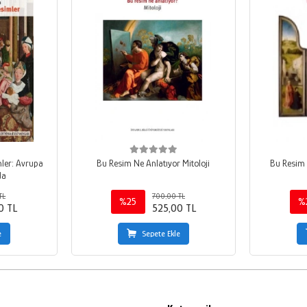
mler: Avrupa
Bu Resim Ne Anlatıyor Mitoloji
Bu Resim 
da
TL
700,00 TL
%25
%
0 TL
525,00 TL
e
Sepete Ekle