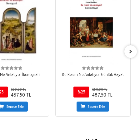
Ne Anlatıyor İkonografi
Bu Resim Ne Anlatıyor Günlük Hayat
650,00 TL
650,00 TL
25
%25
487,50 TL
487,50 TL
Sepete Ekle
Sepete Ekle