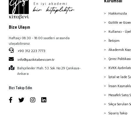
Kurumsal
Hakkımızda
Gizlilik ve Güve
Bize Ulaşın
Kullanıcı - Üye
Haftaiçi 08:30 - 18:00 saatleri arasında
İletişim
ulaşabilirsiniz.
Akademik Kopy
+90 312 223 7773
Çerez Politika
info@gazikitabevi.com.tr
KVKK Aydınlat
Bahçelievler Mah. 53. Sok. No:29 Çankaya-
Ankara
İptal ve İade Ş
İnsan Kaynakl
Bizi Takip Edin
Mesafeli Satış 
Sıkça Sorulan 
Sipariş Takip
Havale Bildiri