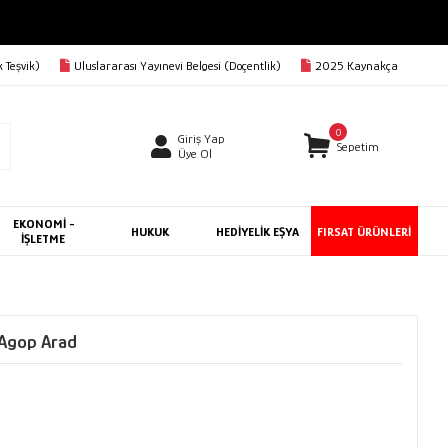
BEDAVA
 Teşvik)
Uluslararası Yayınevi Belgesi (Doçentlik)
2025 Kaynakça
0
Giriş Yap
Sepetim
Üye Ol
EKONOMİ -
HUKUK
HEDİYELİK EŞYA
FIRSAT ÜRÜNLERİ
İŞLETME
 Agop Arad