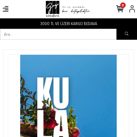
0
BEDAVA
3000 TL VE ÜZERİ KARGO 