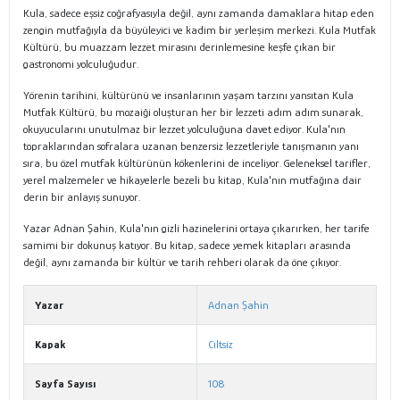
Kula, sadece eşsiz coğrafyasıyla değil, aynı zamanda damaklara hitap eden
zengin mutfağıyla da büyüleyici ve kadim bir yerleşim merkezi. Kula Mutfak
Kültürü, bu muazzam lezzet mirasını derinlemesine keşfe çıkan bir
gastronomi yolculuğudur.
Yörenin tarihini, kültürünü ve insanlarının yaşam tarzını yansıtan Kula
Mutfak Kültürü, bu mozaiği oluşturan her bir lezzeti adım adım sunarak,
okuyucularını unutulmaz bir lezzet yolculuğuna davet ediyor. Kula'nın
topraklarından sofralara uzanan benzersiz lezzetleriyle tanışmanın yanı
sıra, bu özel mutfak kültürünün kökenlerini de inceliyor. Geleneksel tarifler,
yerel malzemeler ve hikayelerle bezeli bu kitap, Kula'nın mutfağına dair
derin bir anlayış sunuyor.
Yazar Adnan Şahin, Kula'nın gizli hazinelerini ortaya çıkarırken, her tarife
samimi bir dokunuş katıyor. Bu kitap, sadece yemek kitapları arasında
değil, aynı zamanda bir kültür ve tarih rehberi olarak da öne çıkıyor.
Yazar
Adnan Şahin
Kapak
Ciltsiz
Sayfa Sayısı
108