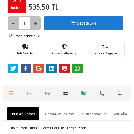
%15
535,50 TL
indirim
Sepete Ekle
Favorilerime ekle
Hızlı Gönderi
Güvenli Alışveriş
İade ve Değişim
Ürün Açıklaması
Garanti ve Teslimat
Taksit Seçenekleri
Yorumlar
Kula Mutfak Kültürü: Lezzet Dolu Bir Mirasın İzinde