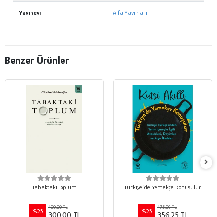
Yayınevi
Alfa Yayınları
Benzer Ürünler
Tabaktaki Toplum
Türkiye’de Yemekçe Konuşulur
400,00 TL
475,00 TL
%25
%25
300,00 TL
356,25 TL