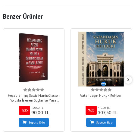
Benzer Ürünler
Hesaplanmış Sessiz Manipülasyon
Vatandaşın Hukuk Rehberi
Yoluyla İşlenen Suçlar ve Yasal
Boyut
120,00 TL
410,00 TL
%25
%25
90,00 TL
307,50 TL
Sepete Ekle
Sepete Ekle