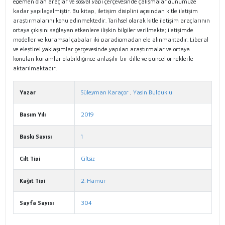
egemen olan araçlar ve sosyal yapı çerçevesinde çalışmalar günümüze
kadar yapılagelmiştir. Bu kitap, iletişim disiplini açısından kitle iletişim
araştırmalarını konu edinmektedir. Tarihsel olarak kitle iletişim araçlarının
ortaya çıkışını sağlayan etkenlere ilişkin bilgiler verilmekte; iletişimde
modeller ve kuramsal çabalar iki paradigmadan ele alınmaktadır. Liberal
ve eleştirel yaklaşımlar çerçevesinde yapılan araştırmalar ve ortaya
konulan kuramlar olabildiğince anlaşılır bir dille ve güncel örneklerle
aktarılmaktadır.
Yazar
Süleyman Karaçor
,
Yasin Bulduklu
Basım Yılı
2019
Baskı Sayısı
1
Cilt Tipi
Ciltsiz
Kağıt Tipi
2. Hamur
Sayfa Sayısı
304