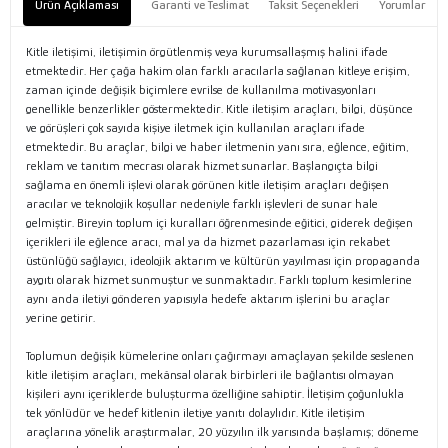
Ürün Açıklaması
Garanti ve Teslimat
Taksit Seçenekleri
Yorumlar
Kitle iletişimi, iletişimin örgütlenmiş veya kurumsallaşmış halini ifade
etmektedir. Her çağa hakim olan farklı aracılarla sağlanan kitleye erişim,
zaman içinde değişik biçimlere evrilse de kullanılma motivasyonları
genellikle benzerlikler göstermektedir. Kitle iletişim araçları, bilgi, düşünce
ve görüşleri çok sayıda kişiye iletmek için kullanılan araçları ifade
etmektedir. Bu araçlar, bilgi ve haber iletmenin yanı sıra, eğlence, eğitim,
reklam ve tanıtım mecrası olarak hizmet sunarlar. Başlangıçta bilgi
sağlama en önemli işlevi olarak görünen kitle iletişim araçları değişen
aracılar ve teknolojik koşullar nedeniyle farklı işlevleri de sunar hale
gelmiştir. Bireyin toplum içi kuralları öğrenmesinde eğitici, giderek değişen
içerikleri ile eğlence aracı, mal ya da hizmet pazarlaması için rekabet
üstünlüğü sağlayıcı, ideolojik aktarım ve kültürün yayılması için propaganda
aygıtı olarak hizmet sunmuştur ve sunmaktadır. Farklı toplum kesimlerine
aynı anda iletiyi gönderen yapısıyla hedefe aktarım işlerini bu araçlar
yerine getirir.
Toplumun değişik kümelerine onları çağırmayı amaçlayan şekilde seslenen
kitle iletişim araçları, mekânsal olarak birbirleri ile bağlantısı olmayan
kişileri aynı içeriklerde buluşturma özelliğine sahiptir. İletişim çoğunlukla
tek yönlüdür ve hedef kitlenin iletiye yanıtı dolaylıdır. Kitle iletişim
araçlarına yönelik araştırmalar, 20 yüzyılın ilk yarısında başlamış; döneme