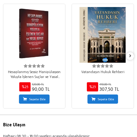
Hesaplanmış Sessiz Manipülasyon
Vatandaşın Hukuk Rehberi
Yoluyla İşlenen Suçlar ve Yasal
Boyut
120,00 TL
410,00 TL
%25
%25
90,00 TL
307,50 TL
Sepete Ekle
Sepete Ekle
Bize Ulaşın
Haftaiçi 08:30 - 18:00 saatleri arasında ulaşabilirsiniz.