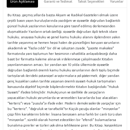
Ürün Açıklaması
Garanti ve Teslimat
Taksit Seçenekleri
Yorumlar
Bu Kitap, geçmiş yıllarda başta Akşam ve Radikal Gazeteleri olmak üzere
çeşitli basın yayın kuruluşlarında yazdığım ve siyasetle doğrudan bağlantılı
güncel hukuk yazılarımın konularına göre tasnif edilmiş derlemesinden
oluşmaktadır.Yazıların ortak özelliği, siyasetle doğrudan ilgili teknik idare
hukuku, anayasa hukuku ve genel kamu hukuku alanını ilgilendiren yakın
tarihte yaşanmış ve hemen hepsi halen de güncelliğini koruyan sorunların
akademik ve "fazla ciddi" bir dil ve üsluptan ziyade, "gazete makalesi"
formatında yani toplumun her kesiminin rahatlıkla anlayabileceği daha
basit bir formatta kaleme alınarak irdelenmeye çalışılmasıdır.Kitabın
yayınlanmasının amacı, bir yandan son 10 yılda ülkemizde siyasetle
doğrudan bağlantılı önemli kamu hukuku sorunlarının derli toplu biçimde
tartışılarak ilerideki potansiyel araştırmalara yol göstermek; diğer yandan
genç kuşakları yakın tarihte yaşanan önemli siyaset-hukuk tartışmaları
konusunda objektif biçimde bilgilendirmektir.Kitabın başlığındaki "Hukuk
Siyaseti" ifadesi bilinçlidir. Hukukçunun ve özellikle de yargıçların
yapacakları hukuki yorumlarda ve verecekleri kararlarda baz alacakları
"kerteriz"i veya "pusula"yı ifade eder. Modern demokrasilerde yargıçlar için
bu "kerteriz", "doğruluk ve tarafsızlık"tır.Küçük çocuğu olanlar "minyonlar"
çizgi film karakterini bilirler. İnsana benzeyen ama farklı bir canlı türü olan
"minyonlar", sürekli olarak hizmet edecekleri bir "efendi" bulamazlarsa
bunalıma girerler ve türleri yok olma tehlikesine girer. Bu Kitap, konjonktüre