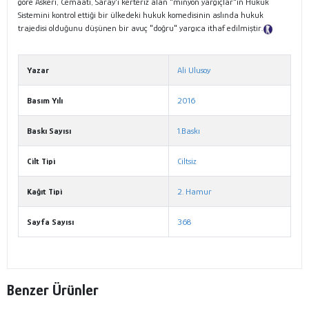
göre Askeri, Cemaati, Saray'ı kerteriz alan "minyon yargıçlar"ın Hukuk
Sistemini kontrol ettiği bir ülkedeki hukuk komedisinin aslında hukuk
trajedisi olduğunu düşünen bir avuç "doğru" yargıca ithaf edilmiştir.
Tanıtım Metni
Yazar
Ali Ulusoy
Basım Yılı
2016
Baskı Sayısı
1.Baskı
Cilt Tipi
Ciltsiz
Kağıt Tipi
2. Hamur
Sayfa Sayısı
368
Benzer Ürünler