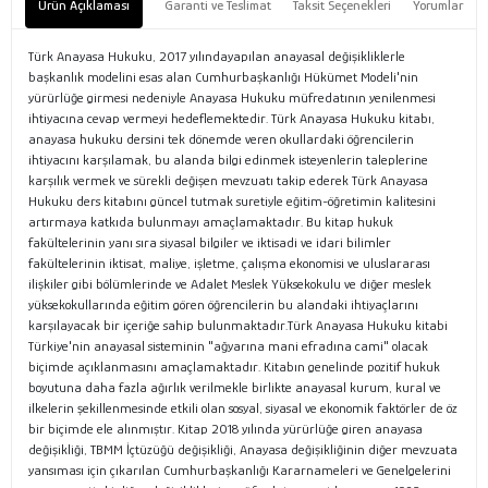
Ürün Açıklaması
Garanti ve Teslimat
Taksit Seçenekleri
Yorumlar
Türk Anayasa Hukuku, 2017 yılındayapılan anayasal değişikliklerle
başkanlık modelini esas alan Cumhurbaşkanlığı Hükümet Modeli'nin
yürürlüğe girmesi nedeniyle Anayasa Hukuku müfredatının yenilenmesi
ihtiyacına cevap vermeyi hedeflemektedir. Türk Anayasa Hukuku kitabı,
anayasa hukuku dersini tek dönemde veren okullardaki öğrencilerin
ihtiyacını karşılamak, bu alanda bilgi edinmek isteyenlerin taleplerine
karşılık vermek ve sürekli değişen mevzuatı takip ederek Türk Anayasa
Hukuku ders kitabını güncel tutmak suretiyle eğitim-öğretimin kalitesini
artırmaya katkıda bulunmayı amaçlamaktadır. Bu kitap hukuk
fakültelerinin yanı sıra siyasal bilgiler ve iktisadi ve idari bilimler
fakültelerinin iktisat, maliye, işletme, çalışma ekonomisi ve uluslararası
ilişkiler gibi bölümlerinde ve Adalet Meslek Yüksekokulu ve diğer meslek
yüksekokullarında eğitim gören öğrencilerin bu alandaki ihtiyaçlarını
karşılayacak bir içeriğe sahip bulunmaktadır.Türk Anayasa Hukuku kitabi
Türkiye'nin anayasal sisteminin "ağyarına mani efradına cami" olacak
biçimde açıklanmasını amaçlamaktadır. Kitabın genelinde pozitif hukuk
boyutuna daha fazla ağırlık verilmekle birlikte anayasal kurum, kural ve
ilkelerin şekillenmesinde etkili olan sosyal, siyasal ve ekonomik faktörler de öz
bir biçimde ele alınmıştır. Kitap 2018 yılında yürürlüğe giren anayasa
değişikliği, TBMM İçtüzüğü değişikliği, Anayasa değişikliğinin diğer mevzuata
yansıması için çıkarılan Cumhurbaşkanlığı Kararnameleri ve Genelgelerini