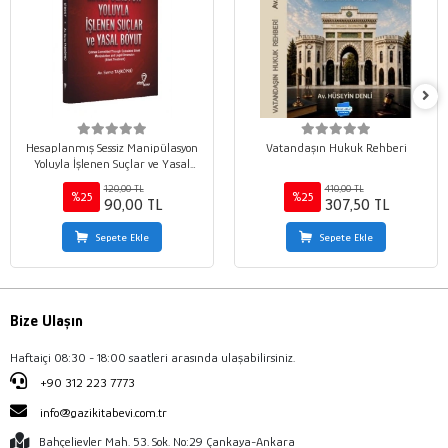
Hesaplanmış Sessiz Manipülasyon
Vatandaşın Hukuk Rehberi
Yoluyla İşlenen Suçlar ve Yasal
Boyut
120,00 TL
410,00 TL
%25
%25
90,00 TL
307,50 TL
Sepete Ekle
Sepete Ekle
Bize Ulaşın
Haftaiçi 08:30 - 18:00 saatleri arasında ulaşabilirsiniz.
+90 312 223 7773
info@gazikitabevi.com.tr
Bahçelievler Mah. 53. Sok. No:29 Çankaya-Ankara