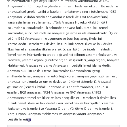
ve mevzuattaki diğer değişikliklerin müfredata yansıtılmasını ve 1982
Anayasası'nın tüm boyutlarıyla ele alınmasını hedeflemektedir. Bu nedenle
anayasal gelişmeler tarihi arkaplanın anlatımıyla sınırlı tutulmuş ve 1982
Anayasası ile daha önceki anayasaların (özellikle 1961 Anayasası'nın)
karşılaştırılması yapılmamıştır. Türk Anayasa Hukuku kitabi ön dört
bölümden oluşmaktadır. İlk bölümde anayasa hukukuyla ilgili temel
kavramlar, ikinci bölümde ise anayasal gelişmeler ele alınmaktadır. Üçüncü
bölüm 1982 Anayasasının oluşumunu ve bazı başlangıç ilkelerini
içermektedir. Demokratik devlet ilkesi, hukuk devleti ilkesi ve laik devlet
ilkesi temel anayasalar ilkeler olarak üç ayrı bölümde incelenmektedir.
Temel hak ve hürriyetlerin anlatıldığı yedinci bölümü yasama fonksiyonu ve
işlemleri, yasama organı, yürütme organı ve işlemleri, yargı organı, Anayasa
Mahkemesi, Anayasa yargısı ve Anayasanın değiştirilmesi izlemektedir. .
Anayasa hukuku ile ilgili temel kavramlar (Anayasaların içeriği,
sınıflandırılması, anayasanın üstünlüğü kuralı, anayasa yapım yöntemleri,
anayasa hukukunda yorum ve devlet ve hükümet sistemleri). Anayasal
gelişmeler (Sened-i İttifak, Tanzimat ve Islahat fermanları, Kanun-u
esasiler, 1921 anayasası, 1924 Anayasası ve 1961 Anayasası). 1982
Anayasasının temel özellikleri ve başlangıç ilkeleri. Demokratik devlet ilkesi,
hukuk devleti ilkesi ve laik devlet ilkesi. Temel hak ve hürriyetler. Yasama
fonksiyonu ve işlemleri ve Yasama Organı. Yürütme Organı ve işlemleri.
Yargı Organı, Anayasa Mahkemesi ve Anayasa yargısı. Anayasanın
değiştirilmesi
Tanıtım Metni