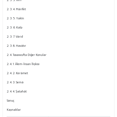
2. 3. 4. Mârifet
2. 3. 5. Yakîn
2. 3. 6. Kalp
2. 3. 7. Vârid
2. 3. 8. Havâtır
2. 4. Tasavvufta Diğer Konular
2. 4. 1. Âlem-İnsan İlişkisi
2. 4. 2. Kerâmet
2. 4. 3. Semâ
2. 4. 4. Şatahât
Sonuç
Kaynaklar