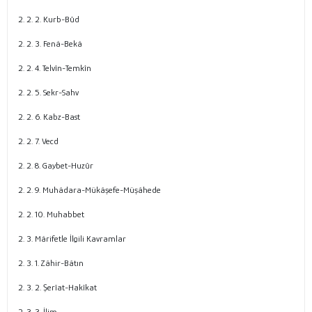
2. 2. 2. Kurb-Bûd
2. 2. 3. Fenâ-Bekâ
2. 2. 4. Telvîn-Temkîn
2. 2. 5. Sekr-Sahv
2. 2. 6. Kabz-Bast
2. 2. 7. Vecd
2. 2. 8. Gaybet-Huzûr
2. 2. 9. Muhâdara-Mükâşefe-Müşâhede
2. 2. 10. Muhabbet
2. 3. Mârifetle İlgili Kavramlar
2. 3. 1. Zâhir-Bâtın
2. 3. 2. Şerîat-Hakîkat
2. 3. 3. İlim