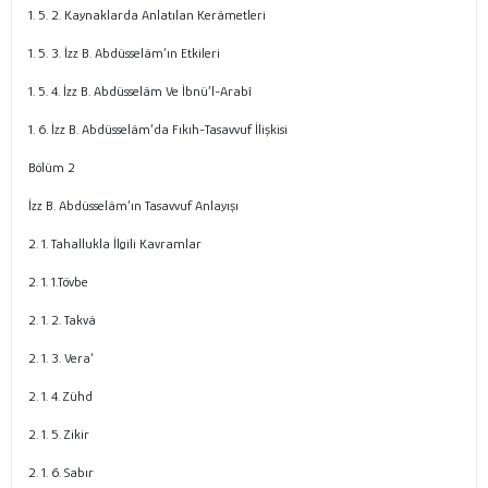
1. 5. 2. Kaynaklarda Anlatılan Kerâmetleri
1. 5. 3. İzz B. Abdüsselâm’ın Etkileri
1. 5. 4. İzz B. Abdüsselâm Ve İbnü’l-Arabî
1. 6. İzz B. Abdüsselâm’da Fıkıh-Tasavvuf İlişkisi
Bölüm 2
İzz B. Abdüsselâm’ın Tasavvuf Anlayışı
2. 1. Tahallukla İlgili Kavramlar
2. 1. 1.Tövbe
2. 1. 2. Takvâ
2. 1. 3. Vera‘
2. 1. 4. Zühd
2. 1. 5. Zikir
2. 1. 6. Sabır