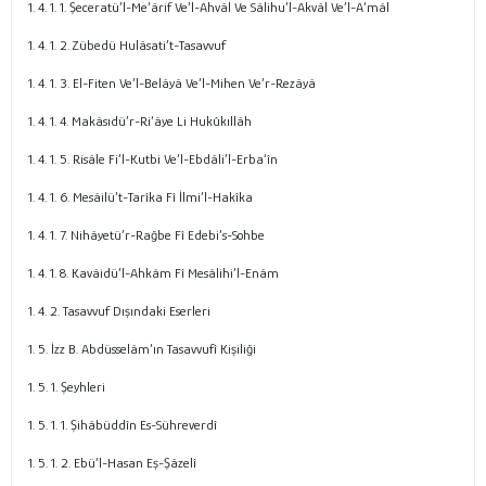
1. 4. 1. 1. Şeceratü’l-Me‘ârif Ve’l-Ahvâl Ve Sâlihu’l-Akvâl Ve’l-A‘mâl
1. 4. 1. 2. Zübedü Hulâsati’t-Tasavvuf
1. 4. 1. 3. El-Fiten Ve’l-Belâyâ Ve’l-Mihen Ve’r-Rezâyâ
1. 4. 1. 4. Makâsıdü’r-Ri‘âye Li Hukûkıllâh
1. 4. 1. 5. Risâle Fi’l-Kutbi Ve’l-Ebdâli’l-Erba‘în
1. 4. 1. 6. Mesâilü’t-Tarîka Fî İlmi’l-Hakîka
1. 4. 1. 7. Nihâyetü’r-Rağbe Fî Edebi’s-Sohbe
1. 4. 1. 8. Kavâidü’l-Ahkâm Fî Mesâlihi’l-Enâm
1. 4. 2. Tasavvuf Dışındaki Eserleri
1. 5. İzz B. Abdüsselâm’ın Tasavvufî Kişiliği
1. 5. 1. Şeyhleri
1. 5. 1. 1. Şihâbüddîn Es-Sühreverdî
1. 5. 1. 2. Ebü’l-Hasan Eş-Şâzelî