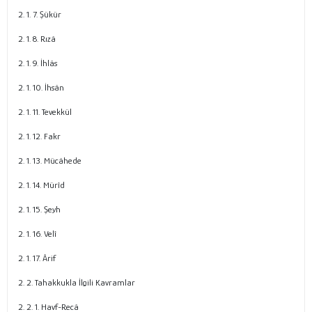
2. 1. 7. Şükür
2. 1. 8. Rızâ
2. 1. 9. İhlâs
2. 1. 10. İhsân
2. 1. 11. Tevekkül
2. 1. 12. Fakr
2. 1. 13. Mücâhede
2. 1. 14. Mürîd
2. 1. 15. Şeyh
2. 1. 16. Velî
2. 1. 17. Ârif
2. 2. Tahakkukla İlgili Kavramlar
2. 2. 1. Havf-Recâ