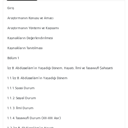
Giriş
Araştırmanın Konusu ve Amacı
Araştırmanın Yöntemi ve Kapsamı
Kaynakların Değerlendirilmesi
Kaynakların Tanıtılması
Bölüm 1
İzz B. Abdüsselâm’ın Yaşadığı Dönem, Hayatı, İlmî ve Tasavvufî Şahsiyeti
1. 1. İzz B. Abdüsselâm’ın Yaşadığı Dönem
1. 1. 1. Siyasi Durum
1. 1. 2. Sosyal Durum
1. 1. 3. İlmî Durum
1. 1. 4. Tasavvufî Durum (XII-XIII. Asır)
1. 2. İzz B. Abdüsselâm’ın Hayatı