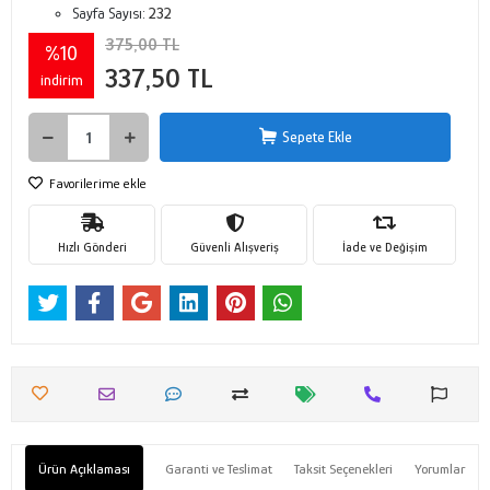
Sayfa Sayısı:
232
375,00 TL
%10
337,50 TL
indirim
Sepete Ekle
Favorilerime ekle
Hızlı Gönderi
Güvenli Alışveriş
İade ve Değişim
Ürün Açıklaması
Garanti ve Teslimat
Taksit Seçenekleri
Yorumlar