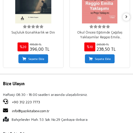
Suçluluk Günahkarlık ve Din
Okul Öncesi Eğitimde Çağdaş
Yaklaşımlar Reggio Emila
Yaklaşımı ve Proje Yaklaşımı
495,00 TL
265,00 TL
%20
%10
396,00 TL
238,50 TL
Sepete Ekle
Sepete Ekle
Bize Ulaşın
Haftaiçi 08:30 - 18:00 saatleri arasında ulaşabilirsiniz.
+90 312 223 7773
info@gazikitabevi.com.tr
Bahçelievler Mah. 53. Sok. No:29 Çankaya-Ankara