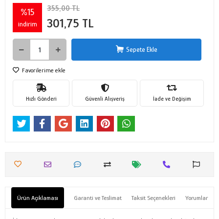
355,00 TL
%15
301,75 TL
indirim
Sepete Ekle
Favorilerime ekle
Hızlı Gönderi
Güvenli Alışveriş
İade ve Değişim
Ürün Açıklaması
Garanti ve Teslimat
Taksit Seçenekleri
Yorumlar