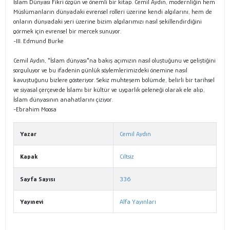
İslam Dünyası Fikri özgün ve önemli bir kitap. Cemil Aydın, modernliğin hem
Müslümanların dünyadaki evrensel rolleri üzerine kendi algılarını, hem de
onların dünyadaki yeri üzerine bizim algılarımızı nasıl şekillendirdiğini
görmek için evrensel bir mercek sunuyor.
-III. Edmund Burke
Cemil Aydın, "İslam dünyası"na bakış açımızın nasıl oluştuğunu ve geliştiğini
sorguluyor ve bu ifadenin günlük söylemlerimizdeki önemine nasıl
kavuştuğunu bizlere gösteriyor. Sekiz muhteşem bölümde, belirli bir tarihsel
ve siyasal çerçevede İslamı bir kültür ve uygarlık geleneği olarak ele alıp,
İslam dünyasının anahatlarını çiziyor.
-Ebrahim Moosa
Yazar
Cemil Aydın
Kapak
Ciltsiz
Sayfa Sayısı
336
Yayınevi
Alfa Yayınları