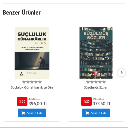
Benzer Ürünler
Suçluluk Günahkarlık ve Din
Süzülmüş Sözler
495,00 TL
498,00 TL
%20
%25
396,00 TL
373,50 TL
Sepete Ekle
Sepete Ekle