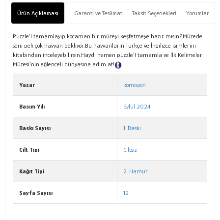
Ürün Açıklaması
Garanti ve Teslimat
Taksit Seçenekleri
Yorumlar
Puzzle’I tamamlayıp kocaman bir müzeyi keşfetmeye hazır mısın?Müzede
seni pek çok hayvan bekliyor.Bu hayvanların Türkçe ve İngilizce isimlerini
kitabından inceleyebilirsin.Haydi hemen puzzle’I tamamla ve İlk Kelimeler
Müzesi’nin eğlenceli dünyasına adım at!
Tanıtım Metni
Yazar
komisyon
Basım Yılı
Eylül 2024
Baskı Sayısı
1. Baskı
Cilt Tipi
Ciltsiz
Kağıt Tipi
2. Hamur
Sayfa Sayısı
12