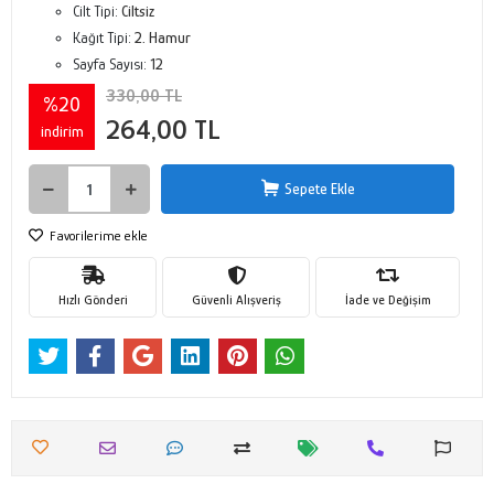
Cilt Tipi:
Ciltsiz
Kağıt Tipi:
2. Hamur
Sayfa Sayısı:
12
330,00 TL
%20
264,00 TL
indirim
Sepete Ekle
Favorilerime ekle
Hızlı Gönderi
Güvenli Alışveriş
İade ve Değişim