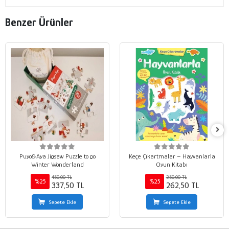
Benzer Ürünler
Puyo&Aya Jigsaw Puzzle to go
Keçe Çıkartmalar – Hayvanlarla
Winter Wonderland
Oyun Kitabı
450,00 TL
350,00 TL
%25
%25
337,50 TL
262,50 TL
Sepete Ekle
Sepete Ekle