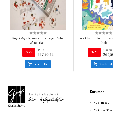
Puyo&Aya Jigsaw Puzzle to go Winter
Keçe Çıkartmalar – Hayv
Wonderland
Kitabı
450,00 TL
350,00 
%25
%25
337,50 TL
262,5
Sepete Ekle
Sepete Ekl
Kurumsal
Hakkımızda
Gizlilik ve Güve