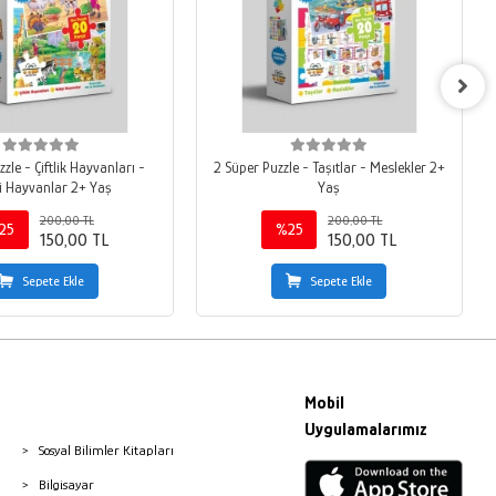
zle - Çiftlik Hayvanları -
2 Süper Puzzle - Taşıtlar - Meslekler 2+
i Hayvanlar 2+ Yaş
Yaş
200,00 TL
200,00 TL
25
%25
150,00 TL
150,00 TL
Sepete Ekle
Sepete Ekle
Mobil
Uygulamalarımız
Sosyal Bilimler Kitapları
Bilgisayar