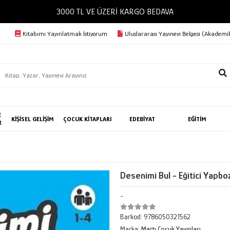
3000 TL VE ÜZERİ KARGO BEDAVA
Kitabımı Yayınlatmak İstiyorum
Uluslararası Yayınevi Belgesi (Akademik
E
KİŞİSEL GELİŞİM
ÇOCUK KİTAPLARI
EDEBİYAT
EĞİTİM
R
Desenimi Bul - Eğitici Yapbo
-
Barkod:
9786050321562
Marka:
Martı Çocuk Yayınları