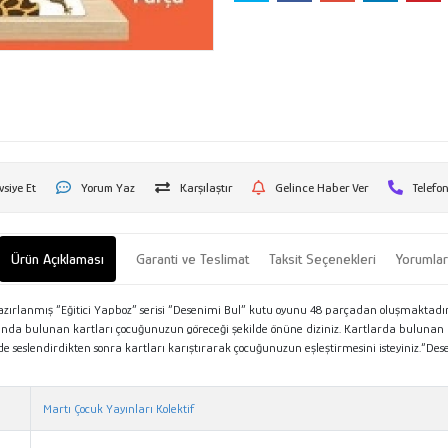
vsiye Et
Yorum Yaz
Karşılaştır
Gelince Haber Ver
Telefon
Ürün Açıklaması
Garanti ve Teslimat
Taksit Seçenekleri
Yorumla
azırlanmış “Eğitici Yapboz” serisi “Desenimi Bul” kutu oyunu 48 parçadan oluşmaktadır.Ç
unda bulunan kartları çocuğunuzun göreceği şekilde önüne diziniz. Kartlarda bulunan re
de seslendirdikten sonra kartları karıştırarak çocuğunuzun eşleştirmesini isteyiniz.“De
ım Metni
Martı Çocuk Yayınları Kolektif