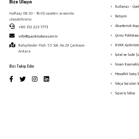
Bize Ulaşın
Kullanıcı - Üye
Haftaiçi 08:30 - 18:00 saatleri arasında
İletişim
ulaşabilirsiniz.
Akademik Kopy
+90 312 223 7773
Çerez Politika
info@gazikitabevi.com.tr
KVKK Aydınlat
Bahçelievler Mah. 53. Sok. No:29 Çankaya-
Ankara
İptal ve İade Ş
İnsan Kaynakl
Bizi Takip Edin
Mesafeli Satış 
Sıkça Sorulan 
Sipariş Takip
Havale Bildiri
Yayınevleri