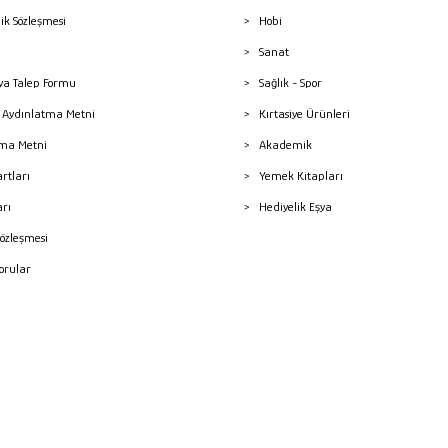
lik Sözleşmesi
Hobi
Sanat
a Talep Formu
Sağlık - Spor
sı Aydınlatma Metni
Kırtasiye Ürünleri
ma Metni
Akademik
artları
Yemek Kitapları
arı
Hediyelik Eşya
Sözleşmesi
Sorular
mleri