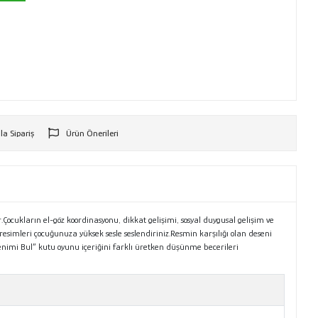
la Sipariş
Ürün Önerileri
r
ocukların el-göz koordinasyonu, dikkat gelişimi, sosyal duygusal gelişim ve
simleri çocuğunuza yüksek sesle seslendiriniz.Resmin karşılığı olan deseni
senimi Bul” kutu oyunu içeriğini farklı üretken düşünme becerileri