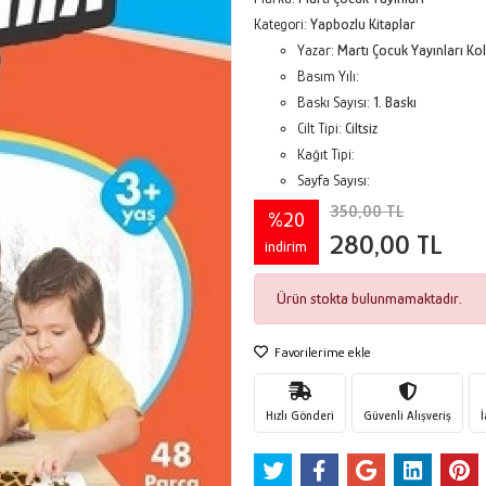
Kategori:
Yapbozlu Kitaplar
Yazar:
Martı Çocuk Yayınları Kol
Basım Yılı:
Baskı Sayısı:
1. Baskı
Cilt Tipi:
Ciltsiz
Kağıt Tipi:
Sayfa Sayısı:
350,00 TL
%20
280,00 TL
indirim
Ürün stokta bulunmamaktadır.
Favorilerime ekle
Hızlı Gönderi
Güvenli Alışveriş