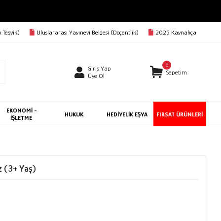
 Teşvik)
Uluslararası Yayınevi Belgesi (Doçentlik)
2025 Kaynakça
0
Giriş Yap
Sepetim
Üye Ol
EKONOMİ -
HUKUK
HEDİYELİK EŞYA
FIRSAT ÜRÜNLERİ
İŞLETME
z (3+ Yaş)