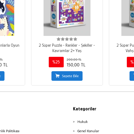
anlarla Oyun
2 Süper Puzzle - Renkler - Şekiller -
2 Süper Puz
Kavramlar 2+ Yaş
Vahş
TL
200,00 TL
%25
%
0 TL
150,00 TL
e
Sepete Ekle
Kategoriler
Hukuk
nlik Politikası
Genel Konular