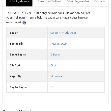
Ürün Açıklaması
Garanti ve Teslimat
Taksit Seçenekleri
Yorumlar
16 PARÇALI 7 PUZZLE ! Bu bahçede oyun saklı !Bir yandan da işler
yapılmalı.Hazır mısın iş bölümü yapıp çalışmaya, çalışırken oyun
oynamaya?
Tanıtım Metni
Yazar
Serap Armutlu Acar
Basım Yılı
Ağustos 2024
Baskı Sayısı
2 Baskı
Cilt Tipi
Ciltli
Kağıt Tipi
Mukavva
Sayfa Sayısı
10