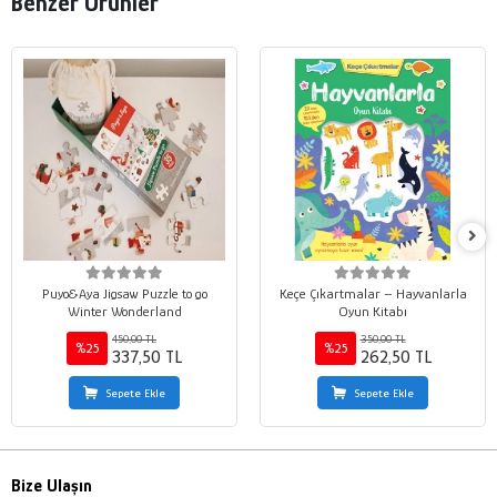
Benzer Ürünler
Puyo&Aya Jigsaw Puzzle to go
Keçe Çıkartmalar – Hayvanlarla
Winter Wonderland
Oyun Kitabı
450,00 TL
350,00 TL
%25
%25
337,50 TL
262,50 TL
Sepete Ekle
Sepete Ekle
Bize Ulaşın