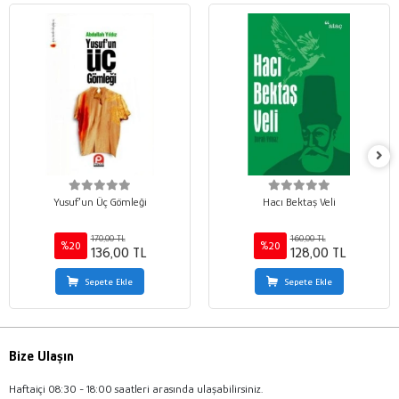
Yusuf’un Üç Gömleği
Hacı Bektaş Veli
170,00 TL
160,00 TL
%20
%20
136,00 TL
128,00 TL
Sepete Ekle
Sepete Ekle
Bize Ulaşın
Haftaiçi 08:30 - 18:00 saatleri arasında ulaşabilirsiniz.