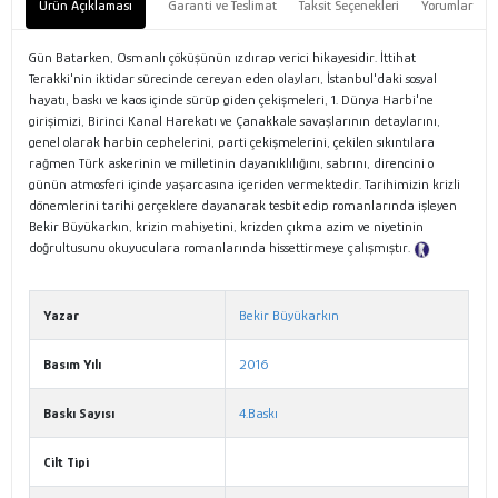
Ürün Açıklaması
Garanti ve Teslimat
Taksit Seçenekleri
Yorumlar
Gün Batarken, Osmanlı çöküşünün ızdırap verici hikayesidir. İttihat
Terakki'nin iktidar sürecinde cereyan eden olayları, İstanbul'daki sosyal
hayatı, baskı ve kaos içinde sürüp giden çekişmeleri, 1. Dünya Harbi'ne
girişimizi, Birinci Kanal Harekatı ve Çanakkale savaşlarının detaylarını,
genel olarak harbin cephelerini, parti çekişmelerini, çekilen sıkıntılara
rağmen Türk askerinin ve milletinin dayanıklılığını, sabrını, direncini o
günün atmosferi içinde yaşarcasına içeriden vermektedir. Tarihimizin krizli
dönemlerini tarihi gerçeklere dayanarak tesbit edip romanlarında işleyen
Bekir Büyükarkın, krizin mahiyetini, krizden çıkma azim ve niyetinin
doğrultusunu okuyuculara romanlarında hissettirmeye çalışmıştır.
Tanıtım
Metni
Yazar
Bekir Büyükarkın
Basım Yılı
2016
Baskı Sayısı
4.Baskı
Cilt Tipi