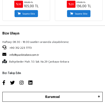
150,00 TL
170,00 TL
%30
%20
105,00 TL
136,00 TL
Sepete Ekle
Sepete Ekle
Bize Ulaşın
Haftaiçi 08:30 - 18:00 saatleri arasında ulaşabilirsiniz.
+90 312 223 7773
info@gazikitabevi.com.tr
Bahçelievler Mah. 53. Sok. No:29 Çankaya-Ankara
Bizi Takip Edin
Kurumsal