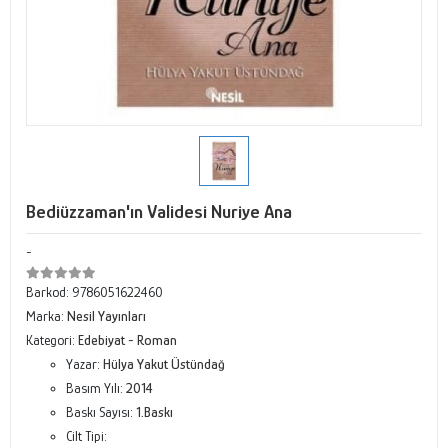
Bediüzzaman'ın Validesi Nuriye Ana
-
Barkod:
9786051622460
Marka:
Nesil Yayınları
Kategori:
Edebiyat - Roman
Yazar:
Hülya Yakut Üstündağ
Basım Yılı:
2014
Baskı Sayısı:
1.Baskı
Cilt Tipi: