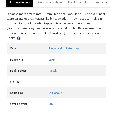
Ürün Açıklaması
Garanti ve Teslimat
Taksit Seçenekleri
Yorumlar
Şefkat ve merhamet timsali 'ümmi' bir anne... Çocuklarını Kur'ân ve sünnet
üzere terbiye eden; sımsıcacık kalbiyle, evlatlarını hayırla yetiştirmek için
çırpınan, ilk muallim vasfını taşıyan bir anne... Asrın müceddine,
garibüzzamana, çağın ve modern zamanın alimi olan Bediüzzaman Said
Nursî'ye annelik yapan ve bu kutsî vazifeyle şereflenen bir anne; Nuriye
Hanım.
Tanıtım Metni
Yazar
Hülya Yakut Üstündağ
Basım Yılı
2014
Baskı Sayısı
1.Baskı
Cilt Tipi
Kağıt Tipi
2. Hamur
Sayfa Sayısı
312