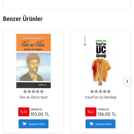
Benzer Ürünler
İlim ve Ölüm Seyit
Yusuf’un Üç Gömleği
150,00 TL
170,00 TL
%30
%20
105,00 TL
136,00 TL
Sepete Ekle
Sepete Ekle