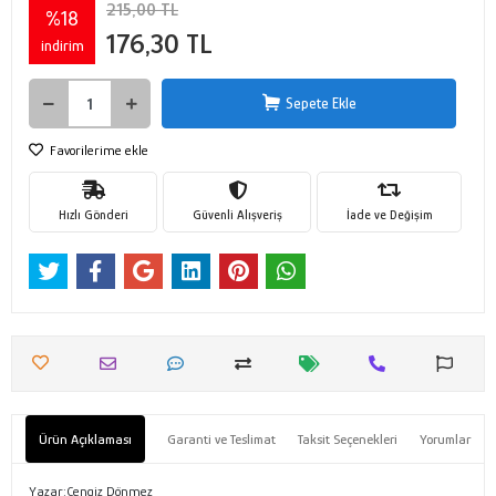
215,00 TL
%18
176,30 TL
indirim
Sepete Ekle
Favorilerime ekle
Hızlı Gönderi
Güvenli Alışveriş
İade ve Değişim
Ürün Açıklaması
Garanti ve Teslimat
Taksit Seçenekleri
Yorumlar
Yazar:Cengiz Dönmez