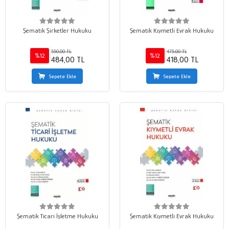
Şematik Şirketler Hukuku
Şematik Kıymetli Evrak Hukuku
550,00 TL
475,00 TL
%12
%12
484,00 TL
418,00 TL
Sepete Ekle
Sepete Ekle
Şematik Ticari İşletme Hukuku
Şematik Kıymetli Evrak Hukuku