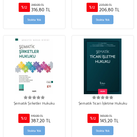
360,00 TL
235,00 TL
%12
%12
316,80 TL
206,80 TL
Stokta Yok
Stokta Yok
Şematik Şirketler Hukuku
Şematik Ticari İşletme Hukuku
440,00 TL
165,00 TL
%12
%12
387,20 TL
145,20 TL
Stokta Yok
Stokta Yok