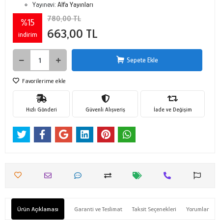
Yayınevi:
Alfa Yayınları
780,00 TL
%15
663,00 TL
indirim
Sepete Ekle
Favorilerime ekle
Hızlı Gönderi
Güvenli Alışveriş
İade ve Değişim
Ürün Açıklaması
Garanti ve Teslimat
Taksit Seçenekleri
Yorumlar