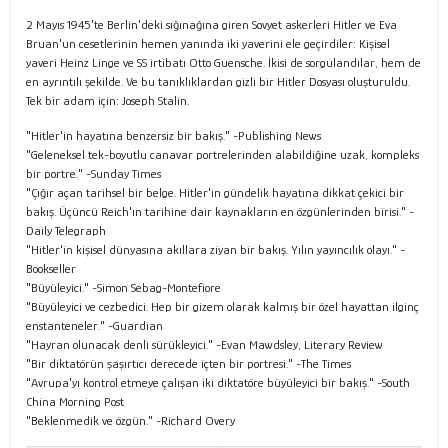
2 Mayıs 1945'te Berlin'deki sığınağına giren Sovyet askerleri Hitler ve Eva
Bruan'un cesetlerinin hemen yanında iki yaverini ele geçirdiler: Kişisel
yaveri Heinz Linge ve SS irtibatı Otto Guensche. İkisi de sorgulandılar, hem de
en ayrıntılı şekilde. Ve bu tanıklıklardan gizli bir Hitler Dosyası oluşturuldu.
Tek bir adam için: Joseph Stalin.
"Hitler'in hayatına benzersiz bir bakış." -Publishing News
"Geleneksel tek-boyutlu canavar portrelerinden alabildiğine uzak, kompleks
bir portre." -Sunday Times
"Çığır açan tarihsel bir belge. Hitler'in gündelik hayatına dikkat çekici bir
bakış. Üçüncü Reich'ın tarihine dair kaynakların en özgünlerinden birisi." -
Daily Telegraph
"Hitler'in kişisel dünyasına akıllara ziyan bir bakış. Yılın yayıncılık olayı." -
Bookseller
"Büyüleyici." -Simon Sebag-Montefiore
"Büyüleyici ve cezbedici. Hep bir gizem olarak kalmış bir özel hayattan ilginç
enstanteneler." -Guardian
"Hayran olunacak denli sürükleyici." -Evan Mawdsley, Literary Review
"Bir diktatörün şaşırtıcı derecede içten bir portresi." -The Times
"Avrupa'yı kontrol etmeye çalışan iki diktatöre büyüleyici bir bakış." -South
China Morning Post
"Beklenmedik ve özgün." -Richard Overy