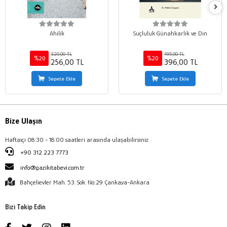
Ahilik
Suçluluk Günahkarlık ve Din
320,00 TL
495,00 TL
%20
%20
256,00 TL
396,00 TL
Sepete Ekle
Sepete Ekle
Bize Ulaşın
Haftaiçi 08:30 - 18:00 saatleri arasında ulaşabilirsiniz.
+90 312 223 7773
info@gazikitabevi.com.tr
Bahçelievler Mah. 53. Sok. No:29 Çankaya-Ankara
Bizi Takip Edin