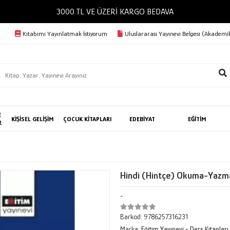
3000 TL VE ÜZERİ KARGO BEDAVA
Kitabımı Yayınlatmak İstiyorum
Uluslararası Yayınevi Belgesi (Akademik
E
KİŞİSEL GELİŞİM
ÇOCUK KİTAPLARI
EDEBİYAT
EĞİTİM
R
Hindi (Hintçe) Okuma-Yazma
-
Barkod:
9786257316231
Marka:
Eğitim Yayınevi - Ders Kitapları