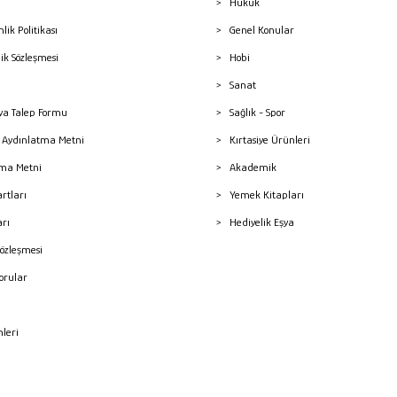
Hukuk
nlik Politikası
Genel Konular
lik Sözleşmesi
Hobi
Sanat
a Talep Formu
Sağlık - Spor
sı Aydınlatma Metni
Kırtasiye Ürünleri
ma Metni
Akademik
artları
Yemek Kitapları
arı
Hediyelik Eşya
Sözleşmesi
Sorular
mleri