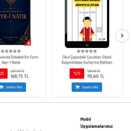
isinde Didaktik Bir Form
Okul Çağındaki Çocukları Dijital
Seyr-İ Natık
Bağımlılıktan Kurtarma Rehberi
Ebeveyn El Kitabı
225,00 TL
136,00 TL
25
%15
168,75 TL
115,60 TL
Sepete Ekle
Sepete Ekle
Mobil
Uygulamalarımız