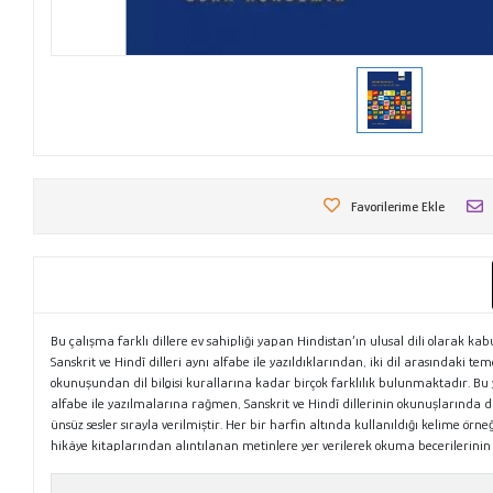
Favorilerime Ekle
Bu çalışma farklı dillere ev sahipliği yapan Hindistan’ın ulusal dili olarak k
Sanskrit ve Hindī dilleri aynı alfabe ile yazıldıklarından, iki dil arasındaki 
okunuşundan dil bilgisi kurallarına kadar birçok farklılık bulunmaktadır. Bu yü
alfabe ile yazılmalarına rağmen, Sanskrit ve Hindī dillerinin okunuşlarında
ünsüz sesler sırayla verilmiştir. Her bir harfin altında kullanıldığı kelime örne
hikâye kitaplarından alıntılanan metinlere yer verilerek okuma becerilerinin g