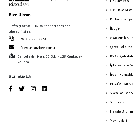
Hakkımızda
Gizlilik ve Güve
Bize Ulaşın
Kullanıcı - Üye
Haftaiçi 08:30 - 18:00 saatleri arasında
İletişim
ulaşabilirsiniz.
Akademik Kopy
+90 312 223 7773
Çerez Politika
info@gazikitabevi.com.tr
KVKK Aydınlat
Bahçelievler Mah. 53. Sok. No:29 Çankaya-
Ankara
İptal ve İade Ş
İnsan Kaynakl
Bizi Takip Edin
Mesafeli Satış 
Sıkça Sorulan 
Sipariş Takip
Havale Bildiri
Yayınevleri