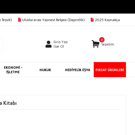
 Teşvik)
Uluslararası Yayınevi Belgesi (Doçentlik)
2025 Kaynakça
0
Giriş Yap
Sepetim
Üye Ol
EKONOMİ -
HUKUK
HEDİYELİK EŞYA
FIRSAT ÜRÜNLERİ
İŞLETME
 Kitabı