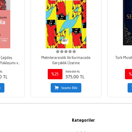
e Çağdaş
Metinlerarasılık Ve Kurmacada
Türk Musik
Yaklaşımı ve
Gerçeklik Üzerine
ı
TL
500,00 TL
%25
%
0 TL
375,00 TL
e
Sepete Ekle
Kategoriler