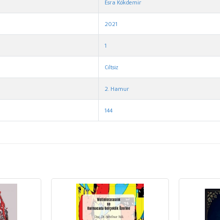
Esra Kökdemir
2021
1
Ciltsiz
2. Hamur
144