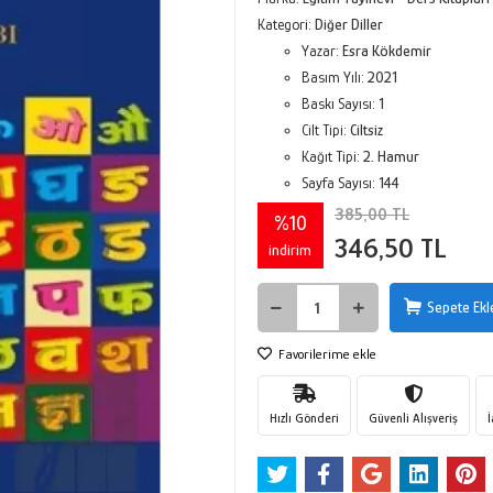
Kategori:
Diğer Diller
Yazar:
Esra Kökdemir
Basım Yılı:
2021
Baskı Sayısı:
1
Cilt Tipi:
Ciltsiz
Kağıt Tipi:
2. Hamur
Sayfa Sayısı:
144
385,00 TL
%10
346,50 TL
indirim
Sepete Ekl
Favorilerime ekle
Hızlı Gönderi
Güvenli Alışveriş