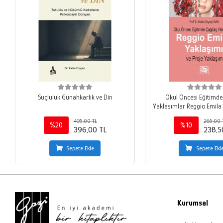
Suçluluk Günahkarlık ve Din
Okul Öncesi Eğitimd
Yaklaşımlar Reggio Emila 
Proje Yaklaşım
495,00 TL
265,00 
%20
%10
396,00 TL
238,5
Sepete Ekle
Sepete Ekl
Kurumsal