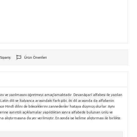
 Sipariş
Ürün Önerileri
r
masını ve yazılmasını öğretmeyi amaçlamaktadır. Devanāgarī alfabesi ile yazılan
Latin dili ve İtalyanca arasındaki fark gibi, iki dil arasında da alfabenin
ince Hindī dilini de bileceklerini zannedenler hataya düşmüş olurlar. Aynı
erine ayrıntılı açıklamalar yapıldıktan sonra alfabede bulunan ünlü ve
ma alıştırmasına da yer verilmiştir. En sonda ise kelime alıştırması ile birlikte