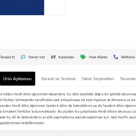
Tavsiye Et
Yorum Yaz
Karşılaştır
Fiyat Alarmı
Telefonla
Ürün Açıklaması
Garanti ve Teslimat
Taksit Seçenekleri
Yorumla
abul edilen Hindī dilini öğrenmek isteyenlere, bu dilin öncelikle doğru bir şekilde okun
temel farklar bilmeyenler tarafından pek anlaşılmasa da tıpkı İngilizce ve Almanca ya da 
zden Hindī dilini öğrenince Sanskrit dilini de bileceklerini ya da Sanskrit dilini öğren
 da birtakım farklılar bulunmaktadır. Bu yüzden bu çalışmada Hindī dilinin okunuşu üz
ğiyle bu dil ile ilgilenenlerin pratik yapmalarına olanak sağlaması için, ilgili harfin yaz
eliştirilmesi hedeflenmiştir.