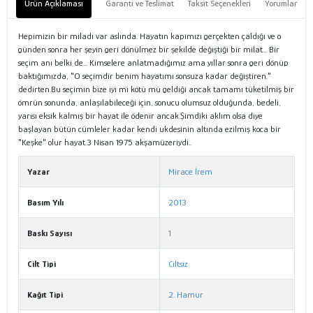
Ürün Açıklaması
Garanti ve Teslimat
Taksit Seçenekleri
Yorumlar
Hepimizin bir miladı var aslında. Hayatın kapımızı gerçekten çaldığı ve o
günden sonra her şeyin geri dönülmez bir şekilde değiştiği bir milat... Bir
seçim anı belki de... Kimselere anlatmadığımız ama yıllar sonra geri dönüp
baktığımızda, "O seçimdir benim hayatımı sonsuza kadar değiştiren."
dedirten.Bu seçimin bize iyi mi kötü mü geldiği ancak tamamı tüketilmiş bir
ömrün sonunda, anlaşılabileceği için, sonucu olumsuz olduğunda, bedeli,
yarısı eksik kalmış bir hayat ile ödenir ancak.Şimdiki aklım olsa diye
başlayan bütün cümleler kadar kendi ukdesinin altında ezilmiş koca bir
"Keşke" olur hayat.3 Nisan 1975 akşamüzeriydi..
Yazar
Mirace İrem
Basım Yılı
2013
Baskı Sayısı
1
Cilt Tipi
Ciltsiz
Kağıt Tipi
2. Hamur