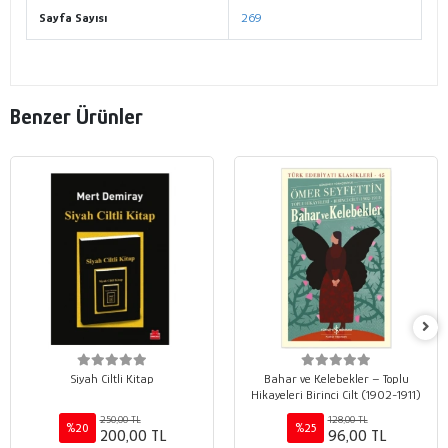
Sayfa Sayısı
269
Benzer Ürünler
Siyah Ciltli Kitap
Bahar ve Kelebekler – Toplu
Hikayeleri Birinci Cilt (1902-1911)
250,00 TL
128,00 TL
%20
%25
200,00 TL
96,00 TL