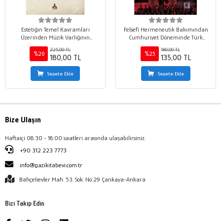
Estetiğin Temel Kavramları
Felsefi Hermeneutik Bakımından
Üzerinden Müzik Varlığının
Cumhuriyet Döneminde Türk
Çözümlenmesi
Müziği
225,00 TL
180,00 TL
%20
%25
180,00 TL
135,00 TL
Sepete Ekle
Sepete Ekle
Bize Ulaşın
Haftaiçi 08:30 - 18:00 saatleri arasında ulaşabilirsiniz.
+90 312 223 7773
info@gazikitabevi.com.tr
Bahçelievler Mah. 53. Sok. No:29 Çankaya-Ankara
Bizi Takip Edin