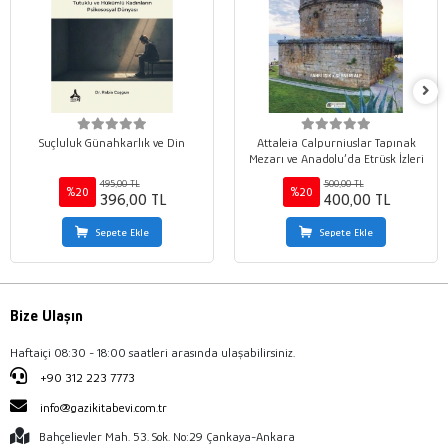
Suçluluk Günahkarlık ve Din
Attaleia Calpurniuslar Tapınak
Mezarı ve Anadolu’da Etrüsk İzleri
495,00 TL
500,00 TL
%20
%20
396,00 TL
400,00 TL
Sepete Ekle
Sepete Ekle
Bize Ulaşın
Haftaiçi 08:30 - 18:00 saatleri arasında ulaşabilirsiniz.
+90 312 223 7773
info@gazikitabevi.com.tr
Bahçelievler Mah. 53. Sok. No:29 Çankaya-Ankara