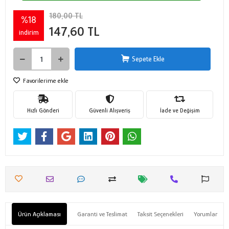
180,00 TL
%18
147,60 TL
indirim
Sepete Ekle
Favorilerime ekle
Hızlı Gönderi
Güvenli Alışveriş
İade ve Değişim
Ürün Açıklaması
Garanti ve Teslimat
Taksit Seçenekleri
Yorumlar