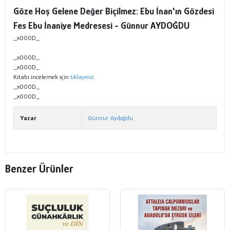
Göze Hoş Gelene Değer Biçilmez: Ebu İnan'ın Gözdesi
Fes Ebu İnaniye Medresesi - Günnur AYDOĞDU
_x000D_
_x000D_
_x000D_
Kitabı incelemek için
tıklayınız.
_x000D_
_x000D_
Yazar
Günnur Aydoğdu
Benzer Ürünler