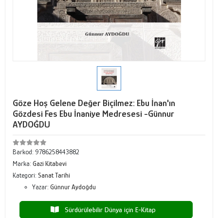
Göze Hoş Gelene Değer Biçilmez: Ebu İnan'ın
Gözdesi Fes Ebu İnaniye Medresesi -Günnur
AYDOĞDU
Barkod:
9786258443882
Marka:
Gazi Kitabevi
Kategori:
Sanat Tarihi
Yazar:
Günnur Aydoğdu
Sürdürülebilir Dünya için E-Kitap