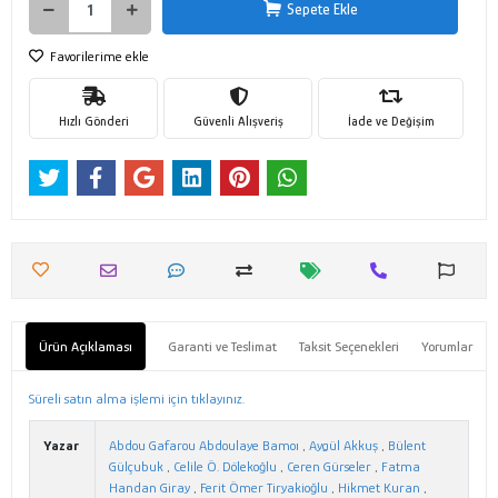
Sepete Ekle
Favorilerime ekle
Hızlı Gönderi
Güvenli Alışveriş
İade ve Değişim
Ürün Açıklaması
Garanti ve Teslimat
Taksit Seçenekleri
Yorumlar
Süreli satın alma işlemi için tıklayınız.
Yazar
Abdou Gafarou Abdoulaye Bamoı
,
Aygül Akkuş
,
Bülent
Gülçubuk
,
Celile Ö. Dölekoğlu
,
Ceren Gürseler
,
Fatma
Handan Giray
,
Ferit Ömer Tiryakioğlu
,
Hikmet Kuran
,