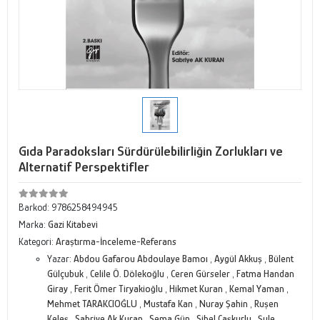
Gıda Paradoksları Sürdürülebilirliğin Zorlukları ve
Alternatif Perspektifler
Barkod:
9786258494945
Marka:
Gazi Kitabevi
Kategori:
Araştırma-İnceleme-Referans
Yazar:
Abdou Gafarou Abdoulaye Bamoı
,
Aygül Akkuş
,
Bülent
Gülçubuk
,
Celile Ö. Dölekoğlu
,
Ceren Gürseler
,
Fatma Handan
Giray
,
Ferit Ömer Tiryakioğlu
,
Hikmet Kuran
,
Kemal Yaman
,
Mehmet TARAKCIOĞLU
,
Mustafa Kan
,
Nuray Şahin
,
Ruşen
Keleş
,
Sabriye Ak Kuran
,
Sema Gün
,
Sibel Çaşkurlu
,
Şule