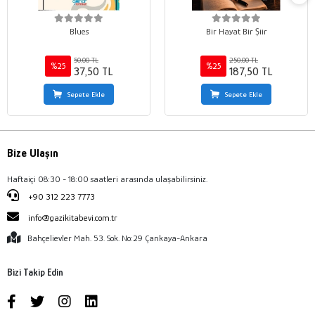
Blues
Bir Hayat Bir Şiir
50,00 TL
250,00 TL
%25
%25
37,50 TL
187,50 TL
Sepete Ekle
Sepete Ekle
Bize Ulaşın
Haftaiçi 08:30 - 18:00 saatleri arasında ulaşabilirsiniz.
+90 312 223 7773
info@gazikitabevi.com.tr
Bahçelievler Mah. 53. Sok. No:29 Çankaya-Ankara
Bizi Takip Edin