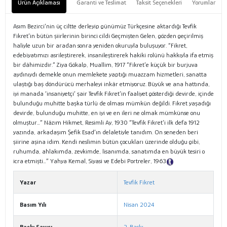
Ürün Açıklaması
Garanti ve Teslimat
Taksit Seçenekleri
Yorumlar
Asım Bezirci’nin üç ciltte derleyip günümüz Türkçesine aktardığı Tevfik
Fikret’in bütün şiirlerinin birinci cildi Geçmişten Gelen, gözden geçirilmiş
haliyle uzun bir aradan sonra yeniden okuruyla buluşuyor. “Fikret,
edebiyatımızı asrileştirerek, insanileştirerek hakiki rolünü hakkıyla ifa etmiş
bir dâhimizdir.” Ziya Gökalp, Muallim, 1917 “Fikret’e küçük bir burjuva
aydınıydı demekle onun memlekete yaptığı muazzam hizmetleri, sanatta
ulaştığı baş döndürücü merhaleyi inkâr etmiyoruz. Büyük ve ana hattında,
iyi manada ‘insaniyetçi’ şair Tevfik Fikret’in faaliyet gösterdiği devirde, içinde
bulunduğu muhitte başka türlü de olması mümkün değildi. Fikret yaşadığı
devirde, bulunduğu muhitte, en iyi ve en ileri ne olmak mümkünse onu
olmuştur…” Nâzım Hikmet, Resimli Ay, 1930 “Tevfik Fikret’i ilk defa 1912
yazında, arkadaşım Şefik Esad’ın delaletiyle tanıdım. On seneden beri
şiirine aşina idim. Kendi neslimin bütün çocukları üzerinde olduğu gibi,
ruhumda, ahlakımda, zevkimde, lisanımda, sanatımda en büyük tesiri o
icra etmişti…” Yahya Kemal, Siyasi ve Edebi Portreler, 1963
Tanıtım Metni
Yazar
Tevfik Fikret
Basım Yılı
Nisan 2024
Baskı Sayısı
2. Baskı