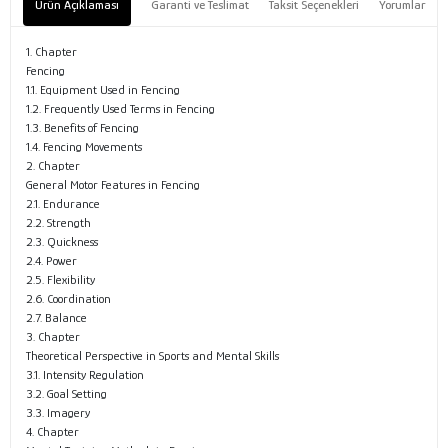
Ürün Açıklaması
Garanti ve Teslimat
Taksit Seçenekleri
Yorumlar
1. Chapter
Fencing
1.1. Equipment Used in Fencing
1.2. Frequently Used Terms in Fencing
1.3. Benefits of Fencing
1.4. Fencing Movements
2. Chapter
General Motor Features in Fencing
2.1. Endurance
2.2. Strength
2.3. Quickness
2.4. Power
2.5. Flexibility
2.6. Coordination
2.7. Balance
3. Chapter
Theoretical Perspective in Sports and Mental Skills
3.1. Intensity Regulation
3.2. Goal Setting
3.3. Imagery
4. Chapter