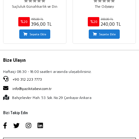
Suçluluk Günahkarlık ve Din
The Odyssey
495,00 TL
300,00 TL
%20
%20
396,00 TL
240,00 TL
Sepete Ekle
Sepete Ekle
Bize Ulaşın
Haftaiçi 08:30 - 18:00 saatleri arasında ulaşabilirsiniz.
+90 312 223 7773
info@gazikitabevi.com.tr
Bahçelievler Mah. 53. Sok. No:29 Çankaya-Ankara
Bizi Takip Edin