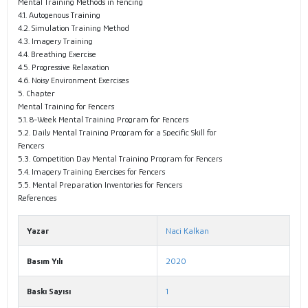
Mental Training Methods in Fencing
4.1. Autogenous Training
4.2. Simulation Training Method
4.3. Imagery Training
4.4. Breathing Exercise
4.5. Progressive Relaxation
4.6. Noisy Environment Exercises
5. Chapter
Mental Training for Fencers
5.1. 8-Week Mental Training Program for Fencers
5.2. Daily Mental Training Program for a Specific Skill for
Fencers
5.3. Competition Day Mental Training Program for Fencers
5.4. Imagery Training Exercises for Fencers
5.5. Mental Preparation Inventories for Fencers
References
Yazar
Naci Kalkan
Basım Yılı
2020
Baskı Sayısı
1