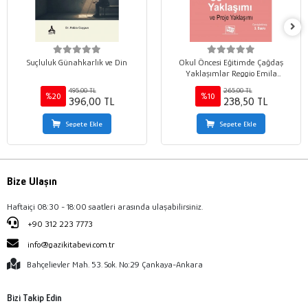
Suçluluk Günahkarlık ve Din
Okul Öncesi Eğitimde Çağdaş
Yaklaşımlar Reggio Emila
Yaklaşımı ve Proje Yaklaşımı
495,00 TL
265,00 TL
%20
%10
396,00 TL
238,50 TL
Sepete Ekle
Sepete Ekle
Bize Ulaşın
Haftaiçi 08:30 - 18:00 saatleri arasında ulaşabilirsiniz.
+90 312 223 7773
info@gazikitabevi.com.tr
Bahçelievler Mah. 53. Sok. No:29 Çankaya-Ankara
Bizi Takip Edin