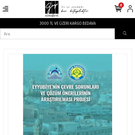
0
VA
3000 TL VE ÜZERİ KARGO BEDA