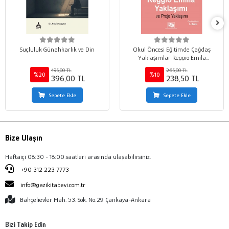
Suçluluk Günahkarlık ve Din
Okul Öncesi Eğitimde Çağdaş
Yaklaşımlar Reggio Emila
Yaklaşımı ve Proje Yaklaşımı
495,00 TL
265,00 TL
%20
%10
396,00 TL
238,50 TL
Sepete Ekle
Sepete Ekle
Bize Ulaşın
Haftaiçi 08:30 - 18:00 saatleri arasında ulaşabilirsiniz.
+90 312 223 7773
info@gazikitabevi.com.tr
Bahçelievler Mah. 53. Sok. No:29 Çankaya-Ankara
Bizi Takip Edin