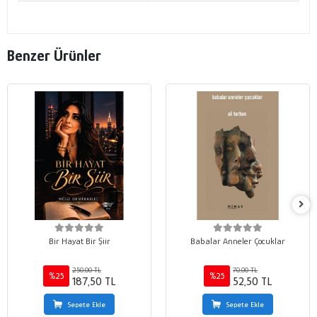
Benzer Ürünler
Bir Hayat Bir Şiir
Babalar Anneler Çocuklar
250,00 TL
70,00 TL
%25
%25
187,50 TL
52,50 TL
Sepete Ekle
Sepete Ekle