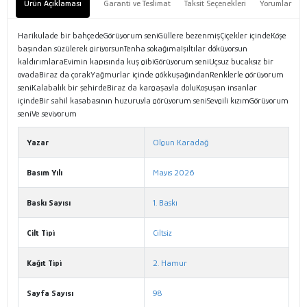
Ürün Açıklaması
Garanti ve Teslimat
Taksit Seçenekleri
Yorumlar
Harikulade bir bahçedeGörüyorum seniGüllere bezenmişÇiçekler içindeKöşe
başından süzülerek giriyorsunTenha sokağımaIşıltılar döküyorsun
kaldırımlaraEvimin kapısında kuş gibiGörüyorum seniUçsuz bucaksız bir
ovadaBiraz da çorakYağmurlar içinde gökkuşağındanRenklerle görüyorum
seniKalabalık bir şehirdeBiraz da kargaşayla doluKoşuşan insanlar
içindeBir sahil kasabasının huzuruyla görüyorum seniSevgili kızımGörüyorum
seniVe seviyorum
Yazar
Olgun Karadağ
Basım Yılı
Mayıs 2026
Baskı Sayısı
1. Baskı
Cilt Tipi
Ciltsiz
Kağıt Tipi
2. Hamur
Sayfa Sayısı
98