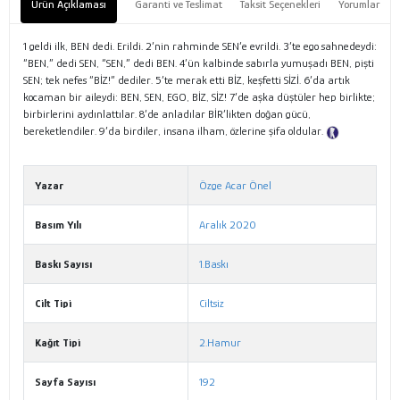
Ürün Açıklaması
Garanti ve Teslimat
Taksit Seçenekleri
Yorumlar
1 geldi ilk, BEN dedi. Erildi. 2’nin rahminde SEN’e evrildi. 3’te ego sahnedeydi:
“BEN,” dedi SEN, “SEN,” dedi BEN. 4’ün kalbinde sabırla yumuşadı BEN, pişti
SEN; tek nefes “BİZ!” dediler. 5’te merak etti BİZ, keşfetti SİZİ. 6’da artık
kocaman bir aileydi: BEN, SEN, EGO, BİZ, SİZ! 7’de aşka düştüler hep birlikte;
birbirlerini aydınlattılar. 8’de anladılar BİR’likten doğan gücü,
bereketlendiler. 9’da birdiler, insana ilham, özlerine şifa oldular.
Tanıtım
Metni
Yazar
Özge Acar Önel
Basım Yılı
Aralık 2020
Baskı Sayısı
1.Baskı
Cilt Tipi
Ciltsiz
Kağıt Tipi
2.Hamur
Sayfa Sayısı
192