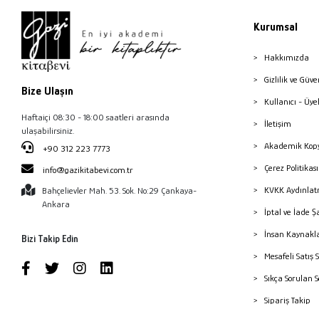
Kurumsal
Hakkımızda
Gizlilik ve Güve
Bize Ulaşın
Kullanıcı - Üye
Haftaiçi 08:30 - 18:00 saatleri arasında
İletişim
ulaşabilirsiniz.
Akademik Kopy
+90 312 223 7773
Çerez Politika
info@gazikitabevi.com.tr
KVKK Aydınlat
Bahçelievler Mah. 53. Sok. No:29 Çankaya-
Ankara
İptal ve İade Ş
İnsan Kaynakl
Bizi Takip Edin
Mesafeli Satış 
Sıkça Sorulan 
Sipariş Takip