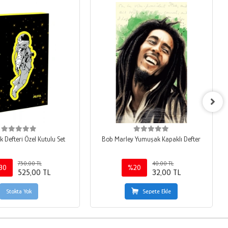
k Defteri Özel Kutulu Set
Bob Marley Yumuşak Kapaklı Defter
750,00 TL
40,00 TL
30
%20
525,00 TL
32,00 TL
Stokta Yok
Sepete Ekle