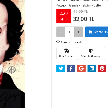
Kategori:
Ajanda - Takvim - Defter
40,00 TL
%20
32,00 TL
indirim
Sepete Ekl
Favorilerime ekle
Hızlı Gönderi
Güvenli Alışveriş