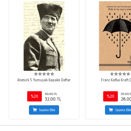
Atatürk 5 Yumuşak Kapaklı Defter
Franz Kafka Kraft 
40,00 TL
35,00 
%20
%20
32,00 TL
28,0
Sepete Ekle
Sepete Ekl