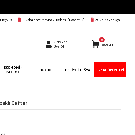
 Teşvik)
Uluslararası Yayınevi Belgesi (Doçentlik)
2025 Kaynakça
0
Giriş Yap
Sepetim
Üye Ol
EKONOMİ -
HUKUK
HEDİYELİK EŞYA
FIRSAT ÜRÜNLERİ
İŞLETME
paklı Defter
ılık