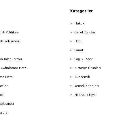
Kategoriler
Hukuk
nlik Politikası
Genel Konular
lik Sözleşmesi
Hobi
Sanat
a Talep Formu
Sağlık - Spor
sı Aydınlatma Metni
Kırtasiye Ürünleri
ma Metni
Akademik
artları
Yemek Kitapları
arı
Hediyelik Eşya
Sözleşmesi
Sorular