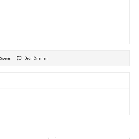
 Sipariş
Ürün Önerileri
r