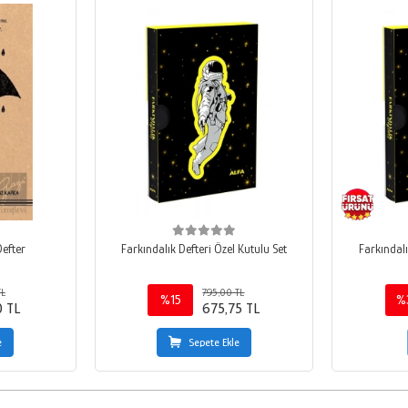
Defter
Farkındalık Defteri Özel Kutulu Set
Farkındalı
TL
795,00 TL
%15
%
0 TL
675,75 TL
e
Sepete Ekle