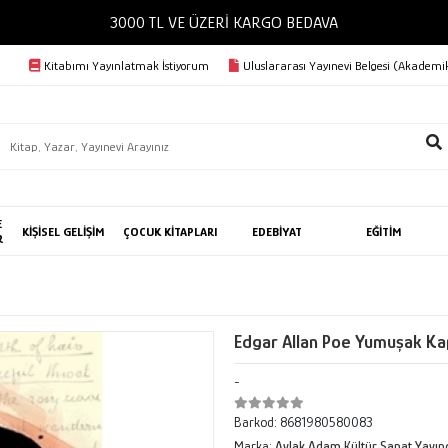
3000 TL VE ÜZERİ KARGO BEDAVA
Kitabımı Yayınlatmak İstiyorum
Uluslararası Yayınevi Belgesi (Akademik
E
KİŞİSEL GELİŞİM
ÇOCUK KİTAPLARI
EDEBİYAT
EĞİTİM
R
Edgar Allan Poe Yumuşak Ka
-
Barkod:
8681980580083
Marka:
Aylak Adam Kültür Sanat Yayınc