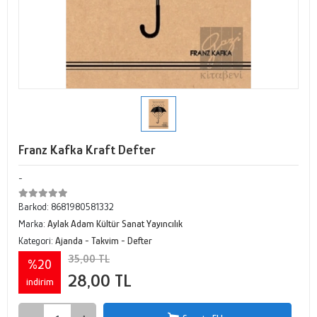
Franz Kafka Kraft Defter
-
Barkod:
8681980581332
Marka:
Aylak Adam Kültür Sanat Yayıncılık
Kategori:
Ajanda - Takvim - Defter
35,00 TL
%20
28,00 TL
indirim