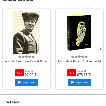
Atatürk 5 Yumuşak Kapaklı Defter
Farkındalık Defteri Özel Kutulu Set
40,00 TL
795,00 TL
%20
%15
32,00 TL
675,75 TL
Sepete Ekle
Sepete Ekle
Bize Ulaşın