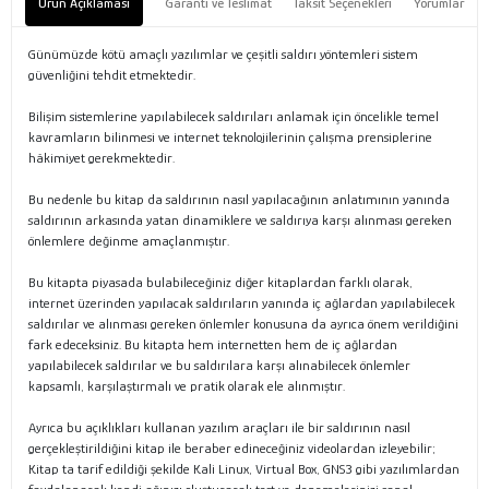
Ürün Açıklaması
Garanti ve Teslimat
Taksit Seçenekleri
Yorumlar
Günümüzde kötü amaçlı yazılımlar ve çeşitli saldırı yöntemleri sistem
güvenliğini tehdit etmektedir.
Bilişim sistemlerine yapılabilecek saldırıları anlamak için öncelikle temel
kavramların bilinmesi ve internet teknolojilerinin çalışma prensiplerine
hâkimiyet gerekmektedir.
Bu nedenle bu kitap da saldırının nasıl yapılacağının anlatımının yanında
saldırının arkasında yatan dinamiklere ve saldırıya karşı alınması gereken
önlemlere değinme amaçlanmıştır.
Bu kitapta piyasada bulabileceğiniz diğer kitaplardan farklı olarak,
internet üzerinden yapılacak saldırıların yanında iç ağlardan yapılabilecek
saldırılar ve alınması gereken önlemler konusuna da ayrıca önem verildiğini
fark edeceksiniz. Bu kitapta hem internetten hem de iç ağlardan
yapılabilecek saldırılar ve bu saldırılara karşı alınabilecek önlemler
kapsamlı, karşılaştırmalı ve pratik olarak ele alınmıştır.
Ayrıca bu açıklıkları kullanan yazılım araçları ile bir saldırının nasıl
gerçekleştirildiğini kitap ile beraber edineceğiniz videolardan izleyebilir;
Kitap ta tarif edildiği şekilde Kali Linux, Virtual Box, GNS3 gibi yazılımlardan