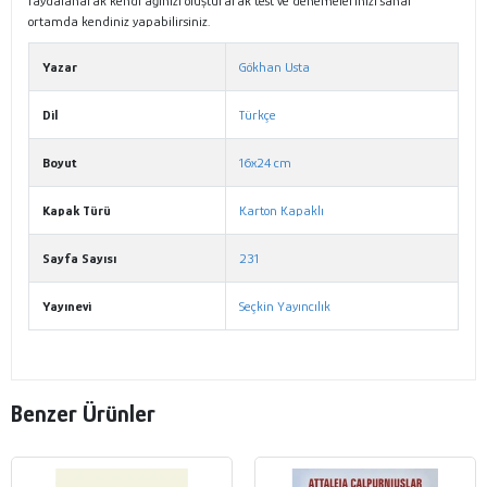
faydalanarak kendi ağınızı oluşturarak test ve denemelerinizi sanal
ortamda kendiniz yapabilirsiniz.
Yazar
Gökhan Usta
Dil
Türkçe
Boyut
16x24 cm
Kapak Türü
Karton Kapaklı
Sayfa Sayısı
231
Yayınevi
Seçkin Yayıncılık
Benzer Ürünler