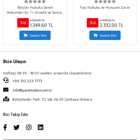
Borçlar Hukuku Genel
Faiz Hukuku ve Munzam Zarar
Hükümler<br /> Örnekli ve Şemalı
Konu Anlatımı
1.420,00 TL
2.650,00 TL
%12
%12
1.249,60 TL
2.332,00 TL
Sepete Ekle
Sepete Ekle
Bize Ulaşın
Haftaiçi 08:30 - 18:00 saatleri arasında ulaşabilirsiniz.
+90 312 223 7773
info@gazikitabevi.com.tr
Bahçelievler Mah. 53. Sok. No:29 Çankaya-Ankara
Bizi Takip Edin