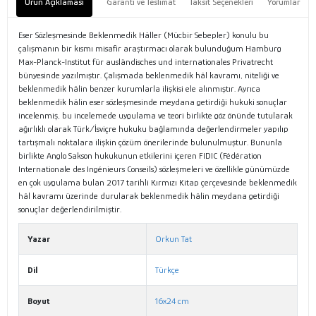
Ürün Açıklaması
Garanti ve Teslimat
Taksit Seçenekleri
Yorumlar
Eser Sözleşmesinde Beklenmedik Hâller (Mücbir Sebepler) konulu bu
çalışmanın bir kısmı misafir araştırmacı olarak bulunduğum Hamburg
Max-Planck-Institut für ausländisches und internationales Privatrecht
bünyesinde yazılmıştır. Çalışmada beklenmedik hâl kavramı, niteliği ve
beklenmedik hâlin benzer kurumlarla ilişkisi ele alınmıştır. Ayrıca
beklenmedik hâlin eser sözleşmesinde meydana getirdiği hukuki sonuçlar
incelenmiş, bu incelemede uygulama ve teori birlikte göz önünde tutularak
ağırlıklı olarak Türk/İsviçre hukuku bağlamında değerlendirmeler yapılıp
tartışmalı noktalara ilişkin çözüm önerilerinde bulunulmuştur. Bununla
birlikte Anglo Sakson hukukunun etkilerini içeren FIDIC (Fédération
Internationale des Ingénieurs Conseils) sözleşmeleri ve özellikle günümüzde
en çok uygulama bulan 2017 tarihli Kırmızı Kitap çerçevesinde beklenmedik
hâl kavramı üzerinde durularak beklenmedik hâlin meydana getirdiği
sonuçlar değerlendirilmiştir.
Yazar
Orkun Tat
Dil
Türkçe
Boyut
16x24 cm