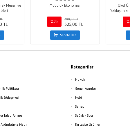
ınak Mezarı ve
Mutluluk Ekonomisi
Okul Ön
İzleri
Yaklaşımlar 
TL
700,00 TL
%25
%
0 TL
525,00 TL
e
Sepete Ekle
Kategoriler
Hukuk
nlik Politikası
Genel Konular
lik Sözleşmesi
Hobi
Sanat
a Talep Formu
Sağlık - Spor
sı Aydınlatma Metni
Kırtasiye Ürünleri