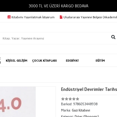
Kitabımı Yayınlatmak İstiyorum
Uluslararası Yayınevi Belgesi (Akademik
E
KİŞİSEL GELİŞİM
ÇOCUK KİTAPLARI
EDEBİYAT
EĞİTİM
R
Endüstriyel Devrimler Tarihs
Barkod:
9786053448938
Marka:
Gazi Kitabevi
Kategori:
Diğer (Ekonomi)