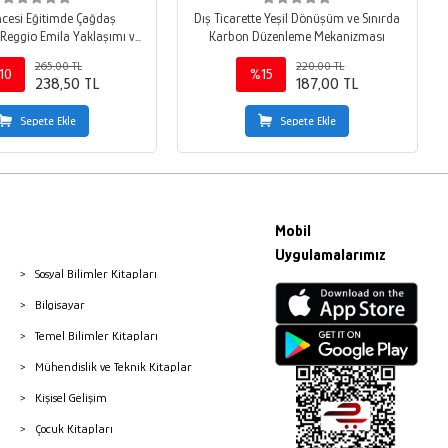
cesi Eğitimde Çağdaş
Dış Ticarette Yeşil Dönüşüm ve Sınırda
Reggio Emila Yaklaşımı ve
Karbon Düzenleme Mekanizması
Proje Yaklaşımı
265,00 TL
220,00 TL
10
%15
238,50 TL
187,00 TL
Sepete Ekle
Sepete Ekle
Mobil
Uygulamalarımız
Sosyal Bilimler Kitapları
Bilgisayar
Temel Bilimler Kitapları
Mühendislik ve Teknik Kitaplar
Kişisel Gelişim
Çocuk Kitapları