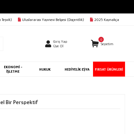
3000 TL VE ÜZERİ KARGO BEDAVA
 Teşvik)
Uluslararası Yayınevi Belgesi (Doçentlik)
2025 Kaynakça
0
Giriş Yap
Sepetim
Üye Ol
EKONOMİ -
HUKUK
HEDİYELİK EŞYA
FIRSAT ÜRÜNLERİ
İŞLETME
el Bir Perspektif