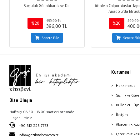
Suçluluk Günahkarlık ve Din
Attaleia Calpurniuslar Tap
Anadolu’da Etrüsk 
495,00 TL
500,00 
%20
%20
396,00 TL
400,0
Sepete Ekle
Sepete Ekl
Kurumsal
Hakkımızda
Gizlilik ve Güve
Bize Ulaşın
Kullanıcı - Üye
Haftaiçi 08:30 - 18:00 saatleri arasında
İletişim
ulaşabilirsiniz.
Akademik Kopy
+90 312 223 7773
Çerez Politika
info@gazikitabevi.com.tr