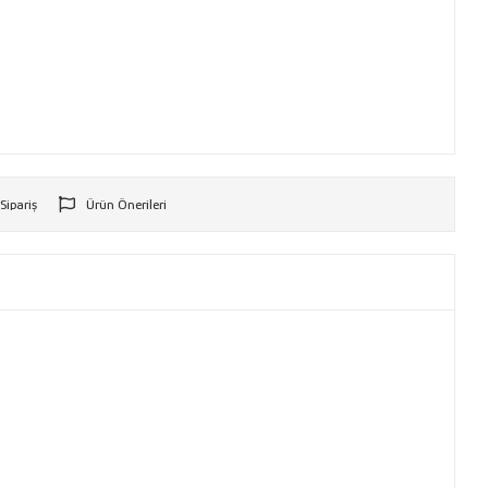
 Sipariş
Ürün Önerileri
r