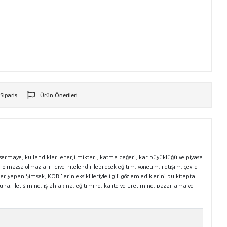
 Sipariş
Ürün Önerileri
r
sabir sermaye, kullandıkları enerji miktarı, katma değeri, kar büyüklüğü ve piyasa
 "olmazsa olmazları" diye nitelendirilebilecek eğitim, yönetim, iletişim, çevre
er yapan Şimşek, KOBİ'lerin eksiklileriyle ilgili gözlemlediklerini bu kitapta
una, iletişimine, iş ahlakına, eğitimine, kalite ve üretimine, pazarlama ve