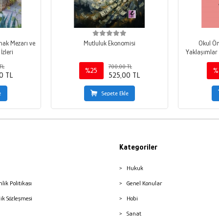
ınak Mezarı ve
Mutluluk Ekonomisi
Okul Ön
İzleri
Yaklaşımlar 
TL
700,00 TL
%25
%
0 TL
525,00 TL
e
Sepete Ekle
Kategoriler
Hukuk
nlik Politikası
Genel Konular
lik Sözleşmesi
Hobi
Sanat