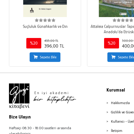
Suçluluk Günahkarlık ve Din
Attaleia Calpurniuslar Tap
Anadolu’da Etrüsk 
495,00 TL
500,00 
%20
%20
396,00 TL
400,0
Sepete Ekle
Sepete Ekl
Kurumsal
Hakkımızda
Gizlilik ve Güve
Bize Ulaşın
Kullanıcı - Üye
Haftaiçi 08:30 - 18:00 saatleri arasında
İletişim
ulaşabilirsiniz.