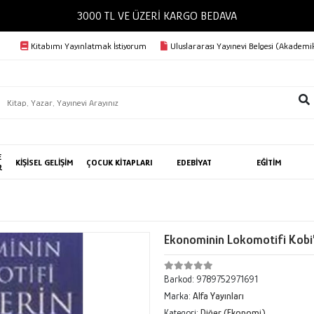
3000 TL VE ÜZERİ KARGO BEDAVA
Kitabımı Yayınlatmak İstiyorum
Uluslararası Yayınevi Belgesi (Akademik
E
KİŞİSEL GELİŞİM
ÇOCUK KİTAPLARI
EDEBİYAT
EĞİTİM
R
Ekonominin Lokomotifi Kobi'
Barkod:
9789752971691
Marka:
Alfa Yayınları
Kategori:
Diğer (Ekonomi)