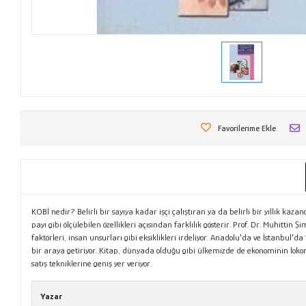
Favorilerime Ekle
KOBİ nedir? Belirli bir sayıya kadar işçi çalıştıran ya da belirli bir yıllık kaz
payı gibi ölçülebilen özellikleri açısından farklılık gösterir. Prof. Dr. Muhitti
faktörleri, insan unsurları gibi eksiklikleri irdeliyor. Anadolu'da ve İstanbul'd
bir araya getiriyor. Kitap, dünyada olduğu gibi ülkemizde de ekonominin lokomo
satış tekniklerine geniş yer veriyor.
Yazar