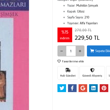
Yazar:
Muhittin Şimşek
Kapak:
Ciltsiz
Sayfa Sayısı:
210
Yayınevi:
Alfa Yayınları
270,00 TL
%15
229,50 TL
indirim
Sepete Ekl
Favorilerime ekle
Hızlı Gönderi
Güvenli Alışveriş