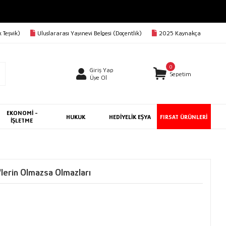
 Teşvik)
Uluslararası Yayınevi Belgesi (Doçentlik)
2025 Kaynakça
0
Giriş Yap
Sepetim
Üye Ol
EKONOMİ -
HUKUK
HEDİYELİK EŞYA
FIRSAT ÜRÜNLERİ
İŞLETME
lerin Olmazsa Olmazları