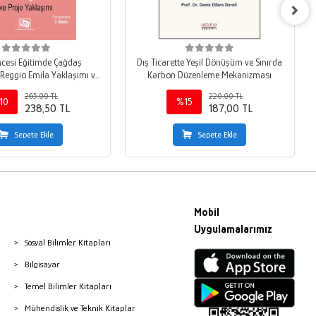
cesi Eğitimde Çağdaş
Dış Ticarette Yeşil Dönüşüm ve Sınırda
Reggio Emila Yaklaşımı ve
Karbon Düzenleme Mekanizması
Proje Yaklaşımı
265,00 TL
220,00 TL
10
%15
238,50 TL
187,00 TL
Sepete Ekle
Sepete Ekle
Mobil
Uygulamalarımız
Sosyal Bilimler Kitapları
Bilgisayar
Temel Bilimler Kitapları
Mühendislik ve Teknik Kitaplar