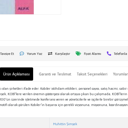
Tavsiye Et
Yorum Yaz
Karşılaştır
Fiyat Alarmı
Telefonla
Ürün Açıklaması
Garanti ve Teslimat
Taksit Seçenekleri
Yorumla
ancı olan şirketleri ifade eder. Kobiler istihdam ettikleri, personel sayısı, satış hacmi, 
n Şimşek, KOBİ'lere verilen önemin göstergesi olarak ortaya çıkan bu çalışmada, KOBİ'lerin
a 100'ün üzerinde işletmede konferans veren ve yöneticilerle ve işçilerle birebir görüşmel
tifi olarak görülen Kobiler'in başarısı için gerekli vizyonuna, misyonuna, koordinasyon
Muhittin Şimşek