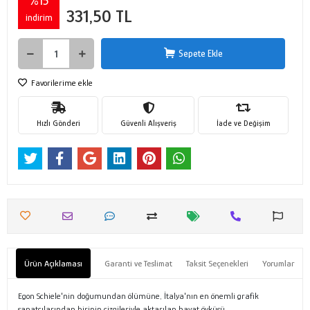
%15
331,50 TL
indirim
Sepete Ekle
Favorilerime ekle
Hızlı Gönderi
Güvenli Alışveriş
İade ve Değişim
Ürün Açıklaması
Garanti ve Teslimat
Taksit Seçenekleri
Yorumlar
Egon Schiele'nin doğumundan ölümüne, İtalya'nın en önemli grafik
sanatçılarından birinin çizgileriyle aktarılan hayat öyküsü.