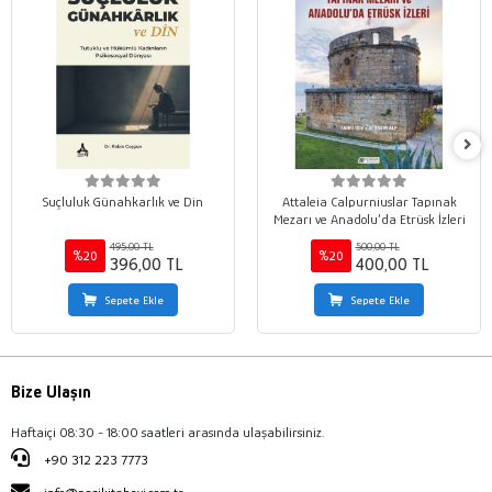
Suçluluk Günahkarlık ve Din
Attaleia Calpurniuslar Tapınak
Mezarı ve Anadolu’da Etrüsk İzleri
495,00 TL
500,00 TL
%20
%20
396,00 TL
400,00 TL
Sepete Ekle
Sepete Ekle
Bize Ulaşın
Haftaiçi 08:30 - 18:00 saatleri arasında ulaşabilirsiniz.
+90 312 223 7773