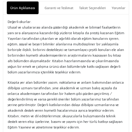
Ürün Açıklaması
Garanti ve Teslimat
Taksit Seçenekleri
Yorumlar
Değerli okurlar.
Ulusal ve uluslararası alanda gösterdiği akademik ve bilimsel faaliyetlerin
yanı sıra alanyazına kazandırdığı yüzlerce kitapla da prestij kazanan Eğitim
Yayınları tarafından çıkarılan ve ağırlıklı olarak eğitim konularını içeren,
eğitim, sosyal ve beşerî bilimler alanlarına multidisipliner bir yaklaşımla
birbiriyle ilişkili, birbirini destekleyici ve tamamlayıcı çeşitli konuları ele alan
birbirinden kıymetli akademisyenlerin araştırmalarını kapsayan bu kitap
altı bölümden oluşmaktadır. Kitabın hazırlanmasında ve çıkarılmasında
yoğun bir emek ve çalışma ürünü olan bölümleriyle katkı sağlayan değerli
bölüm yazarlarımıza içtenlikle teşekkür ederim.
Kitapta yer alan bölümler yazım, noktalama ve anlam bakımından onlarca
dilbilgisi uzmanı tarafından, yine akademik ve uzman bakış açısıyla da
onlarca akademisyen tarafından bir hakem gibi gözden geçirilmiş /
değerlendirilmiş ve varsa gerekli öneriler bölüm yazarlarımız tarafından
yerine getirilmiştir. Değerli katkılarından dolayı dilbilgisi uzmanlarına ve
akademik destek veren kıymetli hocalarımıza ayrıca teşekkür ederim.
Kitabın; metin ve dil editörlerimize, okuyucularla buluşmasında teknik
destek veren ekip üyelerine, basımı ve yayımı için her türlü katkıyı sağlayan
Eğitim Yayınevi ve yönetimine teşekkür ederim.