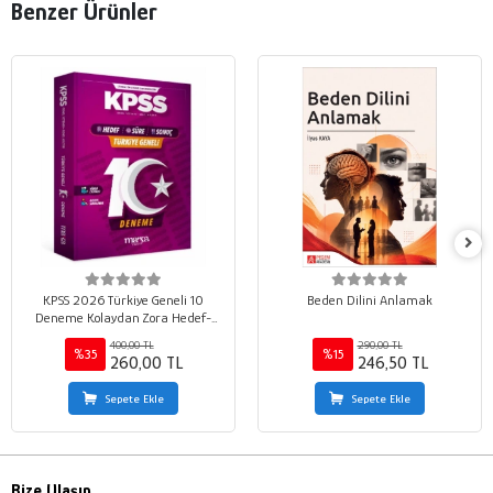
Benzer Ürünler
KPSS 2026 Türkiye Geneli 10
Beden Dilini Anlamak
Deneme Kolaydan Zora Hedef-
Süre-Sonuç
400,00 TL
290,00 TL
%35
%15
260,00 TL
246,50 TL
Sepete Ekle
Sepete Ekle
Bize Ulaşın