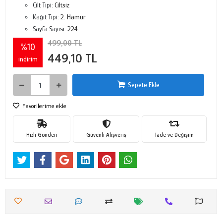
Cilt Tipi:
Ciltsiz
Kağıt Tipi:
2. Hamur
Sayfa Sayısı:
224
499,00 TL
%10
449,10 TL
indirim
Sepete Ekle
Favorilerime ekle
Hızlı Gönderi
Güvenli Alışveriş
İade ve Değişim