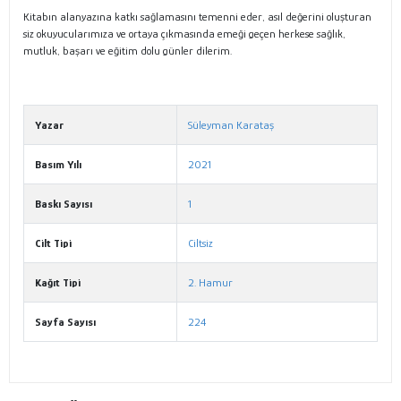
Kitabın alanyazına katkı sağlamasını temenni eder, asıl değerini oluşturan
siz okuyucularımıza ve ortaya çıkmasında emeği geçen herkese sağlık,
mutluk, başarı ve eğitim dolu günler dilerim.
Yazar
Süleyman Karataş
Basım Yılı
2021
Baskı Sayısı
1
Cilt Tipi
Ciltsiz
Kağıt Tipi
2. Hamur
Sayfa Sayısı
224