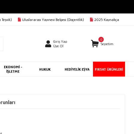
 Teşvik)
Uluslararası Yayınevi Belgesi (Doçentlik)
2025 Kaynakça
0
Giriş Yap
Sepetim
Üye Ol
EKONOMİ -
HUKUK
HEDİYELİK EŞYA
FIRSAT ÜRÜNLERİ
İŞLETME
runları
ns