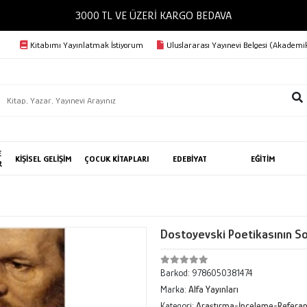
3000 TL VE ÜZERİ KARGO BEDAVA
Kitabımı Yayınlatmak İstiyorum
Uluslararası Yayınevi Belgesi (Akademik
E
KİŞİSEL GELİŞİM
ÇOCUK KİTAPLARI
EDEBİYAT
EĞİTİM
R
Dostoyevski Poetikasının So
Barkod:
9786050381474
Marka:
Alfa Yayınları
Kategori:
Araştırma-İnceleme-Refera