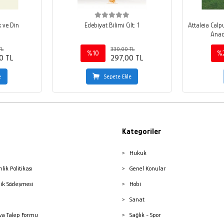
 ve Din
Edebiyat Bilimi Cilt: 1
Attaleia Calp
Anado
TL
330,00 TL
%10
%
0 TL
297,00 TL
e
Sepete Ekle
Kategoriler
Hukuk
nlik Politikası
Genel Konular
lik Sözleşmesi
Hobi
Sanat
a Talep Formu
Sağlık - Spor