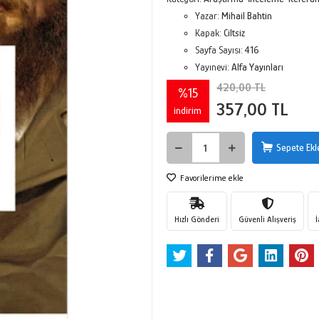
Yazar:
Mihail Bahtin
Kapak:
Ciltsiz
Sayfa Sayısı:
416
Yayınevi:
Alfa Yayınları
420,00 TL
%15
357,00 TL
indirim
Sepete Ekl
Favorilerime ekle
Hızlı Gönderi
Güvenli Alışveriş