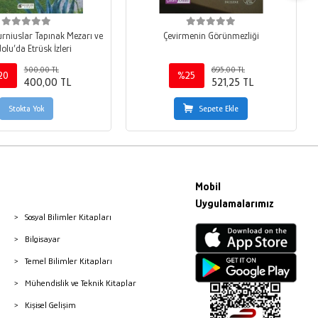
urniuslar Tapınak Mezarı ve
Çevirmenin Görünmezliği
lu’da Etrüsk İzleri
500,00 TL
695,00 TL
20
%25
400,00 TL
521,25 TL
Stokta Yok
Sepete Ekle
Mobil
Uygulamalarımız
Sosyal Bilimler Kitapları
Bilgisayar
Temel Bilimler Kitapları
Mühendislik ve Teknik Kitaplar
Kişisel Gelişim