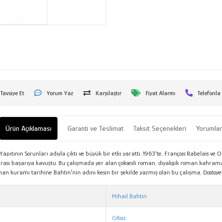
Tavsiye Et
Yorum Yaz
Karşılaştır
Fiyat Alarmı
Telefonla
Ürün Açıklaması
Garanti ve Teslimat
Taksit Seçenekleri
Yorumla
 Yapıtının Sorunları adıyla çıktı ve büyük bir etki yarattı. 1963'te, François Rabelais ve
ararası başarıya kavuştu. Bu çalışmada yer alan çoksesli roman, diyalojik roman kahraman
an kuramı tarihine Bahtin'nin adını kesin bir şekilde yazmış olan bu çalışma, Dostoyev
Mihail Bahtin
Ciltsiz