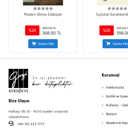
Modern Alman Edebiyatı
Suçluluk Günahkarlık
460,00 TL
495,00 
%20
%20
368,00 TL
396,0
Sepete Ekle
Sepete Ekl
Kurumsal
Hakkımızda
Gizlilik ve Güve
Bize Ulaşın
Kullanıcı - Üye
Haftaiçi 08:30 - 18:00 saatleri arasında
İletişim
ulaşabilirsiniz.
Akademik Kopy
+90 312 223 7773