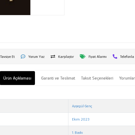
Tavsiye Et
Yorum Yaz
Karşılaştır
Fiyat Alarmı
Telefonla
Ürün Açıklaması
Garanti ve Teslimat
Taksit Seçenekleri
Yorumla
Ayşegül Genç
Ekim 2023
1. Baskı