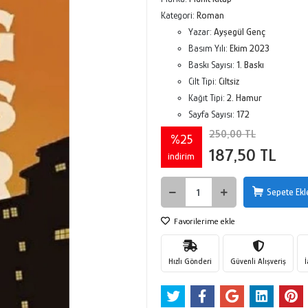
Kategori:
Roman
Yazar:
Ayşegül Genç
Basım Yılı:
Ekim 2023
Baskı Sayısı:
1. Baskı
Cilt Tipi:
Ciltsiz
Kağıt Tipi:
2. Hamur
Sayfa Sayısı:
172
250,00 TL
%25
187,50 TL
indirim
Sepete Ekl
Favorilerime ekle
Hızlı Gönderi
Güvenli Alışveriş