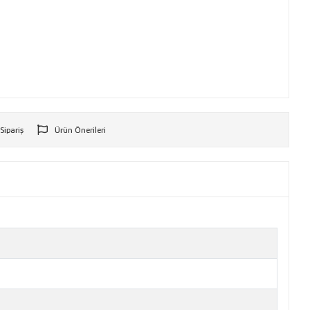
 Sipariş
Ürün Önerileri
r