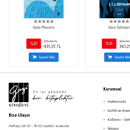
Veda Mevsimi
Gece Tablolar
575,00 TL
425,00 
%25
%15
431,25 TL
361,2
Sepete Ekle
Sepete Ekl
Kurumsal
Hakkımızda
Gizlilik ve Güve
Bize Ulaşın
Kullanıcı - Üye
Haftaiçi 08:30 - 18:00 saatleri arasında
İletişim