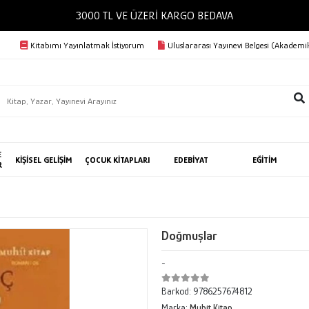
3000 TL VE ÜZERİ KARGO BEDAVA
Kitabımı Yayınlatmak İstiyorum
Uluslararası Yayınevi Belgesi (Akademik
E
KİŞİSEL GELİŞİM
ÇOCUK KİTAPLARI
EDEBİYAT
EĞİTİM
R
Doğmuşlar
-
Barkod:
9786257674812
Marka:
Muhit Kitap