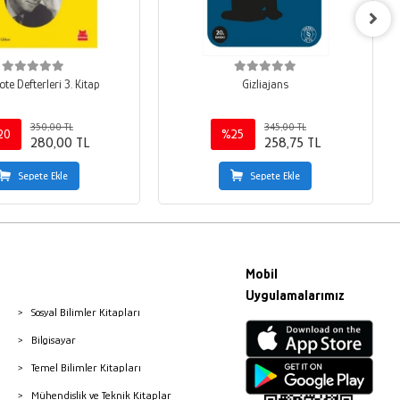
te Defterleri 3. Kitap
Gizliajans
350,00 TL
345,00 TL
20
%25
280,00 TL
258,75 TL
Sepete Ekle
Sepete Ekle
Mobil
Uygulamalarımız
Sosyal Bilimler Kitapları
Bilgisayar
Temel Bilimler Kitapları
Mühendislik ve Teknik Kitaplar