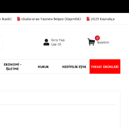
 Teşvik)
Uluslararası Yayınevi Belgesi (Doçentlik)
2025 Kaynakça
0
Giriş Yap
Sepetim
Üye Ol
EKONOMİ -
HUKUK
HEDİYELİK EŞYA
FIRSAT ÜRÜNLERİ
İŞLETME