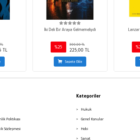
ı
İki Deli Bir Araya Gelmemeliydi
Lanzaro
TL
300,00 TL
%25
%
5 TL
225,00 TL
e
Sepete Ekle
Kategoriler
Hukuk
nlik Politikası
Genel Konular
lik Sözleşmesi
Hobi
Sanat