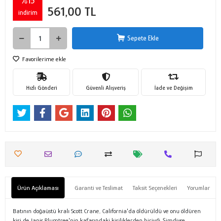
%15
561,00 TL
indirim
Sepete Ekle
Favorilerime ekle
Hızlı Gönderi
Güvenli Alışveriş
İade ve Değişim
Ürün Açıklaması
Garanti ve Teslimat
Taksit Seçenekleri
Yorumlar
Batının doğaüstü kralı Scott Crane, California'da öldürüldü ve onu öldüren
kişi de Janis Plumtree'nin kafasındaki kişiliklerden biriydi. Şimdiyse