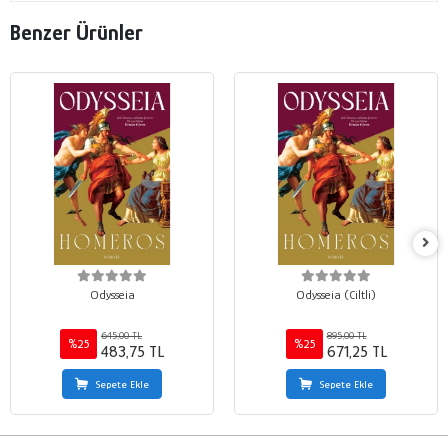
Benzer Ürünler
Odysseia
Odysseia (Ciltli)
645,00 TL
895,00 TL
%25
%25
483,75 TL
671,25 TL
Sepete Ekle
Sepete Ekle