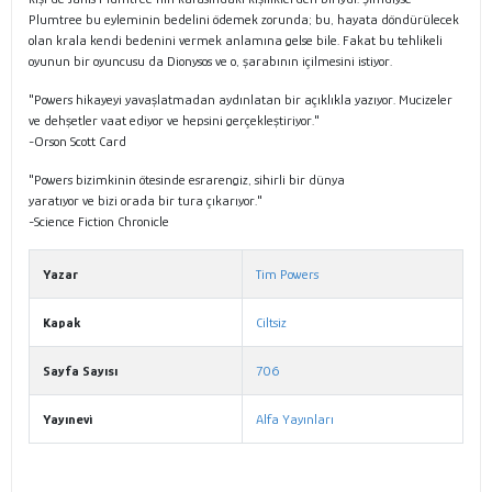
Plumtree bu eyleminin bedelini ödemek zorunda; bu, hayata döndürülecek
olan krala kendi bedenini vermek anlamına gelse bile. Fakat bu tehlikeli
oyunun bir oyuncusu da Dionysos ve o, şarabının içilmesini istiyor.
"Powers hikayeyi yavaşlatmadan aydınlatan bir açıklıkla yazıyor. Mucizeler
ve dehşetler vaat ediyor ve hepsini gerçekleştiriyor."
-Orson Scott Card
"Powers bizimkinin ötesinde esrarengiz, sihirli bir dünya
yaratıyor ve bizi orada bir tura çıkarıyor."
-Science Fiction Chronicle
Yazar
Tim Powers
Kapak
Ciltsiz
Sayfa Sayısı
706
Yayınevi
Alfa Yayınları